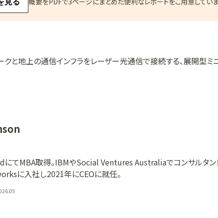
概要をPDFで3ページにまとめた便利なレポートをご用意していま
を見る
ークと地上の通信インフラをレーザー光通信で接続する、展開型ミ
nson
OxfordにてMBA取得。IBMやSocial Ventures Australiaでコンサ
ghtworksに入社し2021年にCEOに就任。
026.05