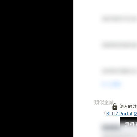
類似企業
法人向け
「
BLITZ Portal
無料