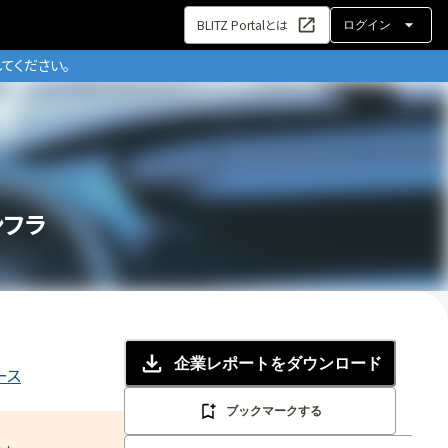
BLITZ Portalとは
ログイン
てください。
フラ
企業レポート
をダウンロード
ース
ブックマークする