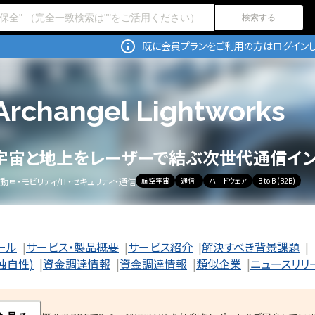
検索する
既に会員プランをご利用の方はログインし
Archangel Lightworks
宇宙と地上をレーザーで結ぶ次世代通信イン
動車・モビリティ
/
IT・セキュリティ・通信
航空宇宙
通信
ハードウェア
B to B (B2B)
ール
サービス・製品概要
サービス紹介
解決すべき背景課題
独自性)
資金調達情報
資金調達情報
類似企業
ニュースリリ