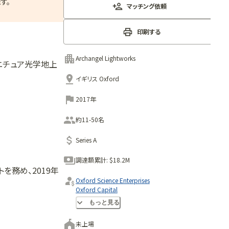
す。
マッチング依頼
印刷する
Archangel Lightworks
ニチュア光学地上
イギリス Oxford
2017年
約11-50名
Series A
調達額累計:
$18.2M
ルタントを務め、2019年
Oxford Science Enterprises
Oxford Capital
Blackfinch Ventures
もっと見る
未上場