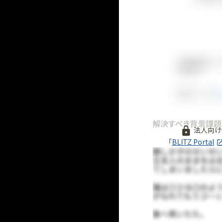
解決すべき背景課題
法人向け
「
BLITZ Portal
無料