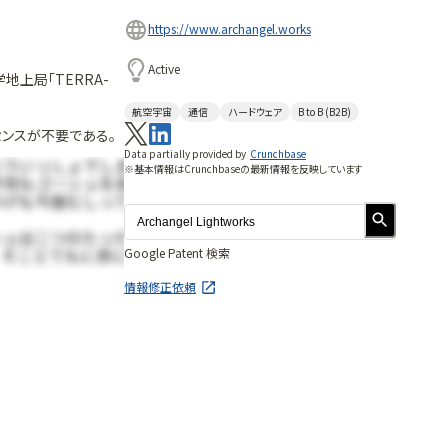
https://www.archangel.works
Active
上局「TERRA-
航空宇宙
通信
ハードウェア
B to B (B2B)
センスが不要である。
Data partially provided by
Crunchbase
※基本情報はCrunchbaseの最新情報を反映しています
Google Patent 検索
情報修正依頼