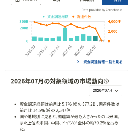
Data provided by Crunchbase
資金調達情報一覧を見る
2026年07月の対象領域の市場動向
資金調達総額は
前月比 5.7% 減 の $77.2B
、調達件数は
前
月
比
14.5% 減 の 2,547件。
国や地域別に見ると、調達額が最も大きかったのは
米国
。
また上位の
米国、 中国、 ドイツ
が 全体の約
70.2%
を占め
た。