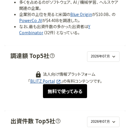
多くを占めるのが
ソフトウェア、 AI / 機械学習、 ヘルスケア
関連の企業。
企業別の上位を見ると
米国
の
Blue Origin
が$10.0B
、
の
PowerCo JV
が$4.40B
を調達した。
なお、最も出資件数の多かった出資者は
Y
Combinator
（
32
件）
となっている。
調達額 Top5社
法人向け情報プラットフォーム
「
BLITZ Portal
」の有料コンテンツです。
無料で使ってみる
出資件数 Top5社