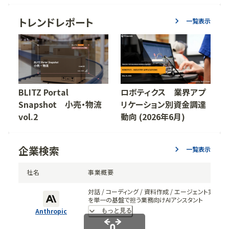
トレンドレポート
一覧表示
BLITZ Portal
ロボティクス 業界アプ
Snapshot 小売・物流
リケーション別資金調達
vol.2
動向 (2026年6月)
企業検索
一覧表示
社名
事業概要
対話 / コーディング / 資料作成 / エージェント実行
を単一の基盤で担う業務向けAIアシスタント
「Claude」。
Anthropic
もっと見る