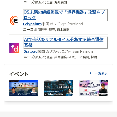
ニーズ
:
拡販・代理店, 海外展開
OS未満の継続監視で「境界機器」攻撃をブ
ロック
Eclypsium
米国 オレゴン州 Portland
ニーズ
:
共同開発・研究, 日本展開
AIで会話をリアルタイム分析する統合通信
基盤
Dialpad
米国 カリフォルニア州 San Ramon
ニーズ
:
拡販・代理店, 共同開発・研究, 日本展開, 採用
イベント
一覧表示