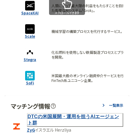
人類にとって最大限の利益をもたらすことを目指し
た高度なAIシステム「Grok」。
SpaceXAI
スクロールできます
機械学習の構築プロセスを代行するサービス。
Scale
化石燃料を使用しない鉄鋼製造プロセスとプラント
を開発。
Stegra
米国最大級のオンライン融資仲介サービスを行う
FinTech系ユニコーン企業。
SoFi
マッチング情報
一覧表示
DTCの米国展開・運用を担うAIエージェン
ト群
ZyG
イスラエル Herzliya