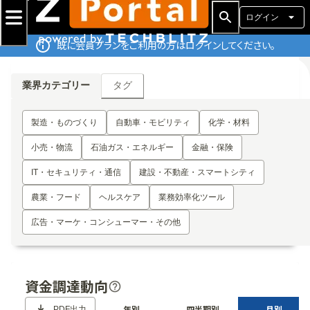
ログイン
既に会員プランをご利用の方はログインしてください。
タグ
業界カテゴリー
製造・ものづくり
自動車・モビリティ
化学・材料
小売・物流
石油ガス・エネルギー
金融・保険
IT・セキュリティ・通信
建設・不動産・スマートシティ
農業・フード
ヘルスケア
業務効率化ツール
広告・マーケ・コンシューマー・その他
資金調達動向
年別
四半期別
月別
PDF出力