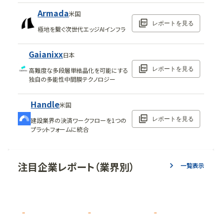
Armada
米国
レポートを見る
極地を繋ぐ次世代エッジAIインフラ
Gaianixx
日本
レポートを見る
高難度な多段層単結晶化を可能にする
独自の多能性中間膜テクノロジー
Handle
米国
レポートを見る
建設業界の決済ワークフローを1つの
プラットフォームに統合
注目企業レポート（業界別）
一覧表示