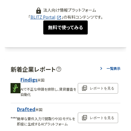
法人向け情報プラットフォーム
「
BLITZ Portal
」の有料コンテンツです。
無料で使ってみる
新着企業レポート
一覧表示
Findigs
米国
レポートを見る
AIで不正な申請を排除し、賃貸審査を
自動化
Drafted
米国
レポートを見る
簡単な要件入力で間取りや3Dモデルを
即座に生成するAIプラットフォーム