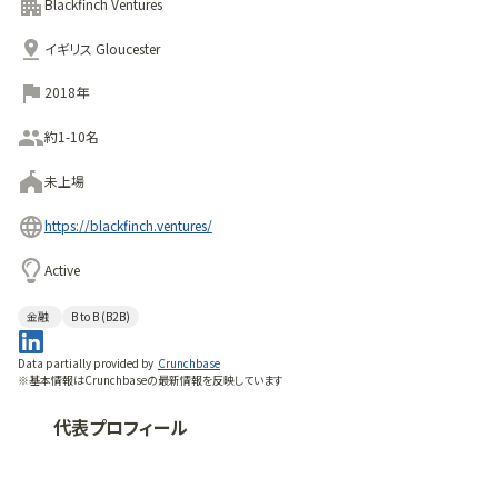
成功を支援するための支援や指導を行います。
Blackfinch Ventures
イギリス Gloucester
2018年
約1-10名
未上場
https://blackfinch.ventures/
Active
金融
B to B (B2B)
Data partially provided by
Crunchbase
※基本情報はCrunchbaseの最新情報を反映しています
代表プロフィール