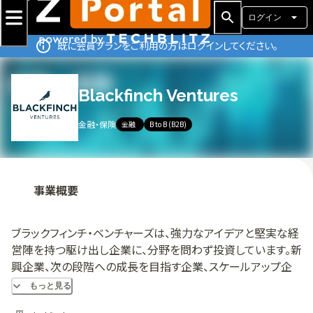
ログイン
既に会員プランをご利用の方はログインしてください。
Blackfinch Ventures
金融・保険
金融
B to B (B2B)
事業概要
ブラックフィンチ・ベンチャーズは、強力なアイデアと堅実な経
営陣を持つ駆け出し企業に、分野を問わず投資しています。新
興企業、次の段階への成長を目指す企業、スケールアップ企
業に対して、初期資金とフォローアップ資金を提供します。そ
もっと見る
の後、投資先企業と長年にわたって密接に協力し、ビジネスの