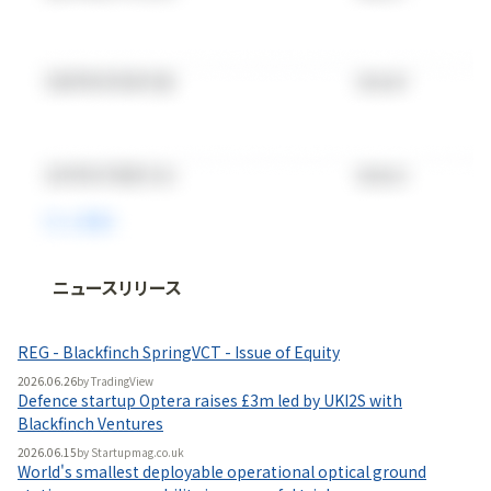
ニュースリリース
法人向け情報プラットフォーム
「
BLITZ Portal
」の有料コンテンツです。
REG - Blackfinch SpringVCT - Issue of Equity
無料で使ってみる
2026.06.26
by
TradingView
Defence startup Optera raises £3m led by UKI2S with
Blackfinch Ventures
2026.06.15
by
Startupmag.co.uk
World's smallest deployable operational optical ground