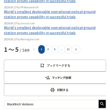
station proves capability in successful trials
2026.05.27
by
PR Newswire UK
World's smallest deployable operational optical ground
station proves capability in successful trials
2026.05.27
by
prnasia.com
World's smallest deployable operational optical ground
station proves capability in successful trials
2026.05.27
by
Morningstar.com
1
〜
5
/
54
件
1
2
3
...
11
ブックマークする
マッチング依頼
印刷する