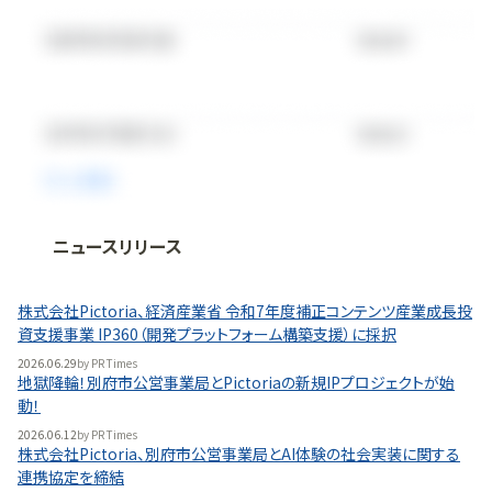
ニュースリリース
法人向け情報プラットフォーム
「
BLITZ Portal
」の有料コンテンツです。
株式会社Pictoria、経済産業省 令和7年度補正コンテンツ産業成長投
無料で使ってみる
資支援事業 IP360（開発プラットフォーム構築支援）に採択
2026.06.29
by
PR Times
地獄降輪！別府市公営事業局とPictoriaの新規IPプロジェクトが始
動！
2026.06.12
by
PR Times
株式会社Pictoria、別府市公営事業局とAI体験の社会実装に関する
連携協定を締結