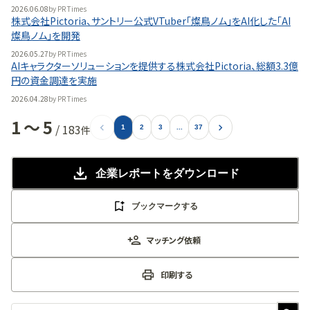
2026.06.08
by
PR Times
株式会社Pictoria、サントリー公式VTuber「燦鳥ノム」をAI化した「AI
燦鳥ノム」を開発
2026.05.27
by
PR Times
AIキャラクターソリューションを提供する株式会社Pictoria、総額3.3億
円の資金調達を実施
2026.04.28
by
PR Times
1
〜
5
/
183
件
1
2
3
...
37
企業レポート
をダウンロード
ブックマークする
マッチング依頼
印刷する