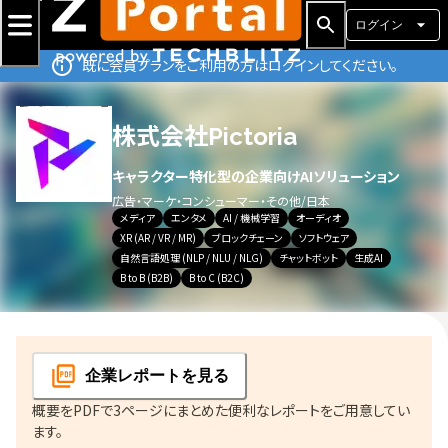
ログイン
既に会員プランをご利用の方はログインしてください。
株式会社Pictoria
キャラクター特化型の企業向けAIソリューション
広告・マーケ・コンシューマー・その他
/
日本
メディア
エンタメ
AI / 機械学習
オーディオ
XR (AR / VR / MR)
ブロックチェーン
ソフトウェア
自然言語処理 (NLP / NLU / NLG)
チャットボット
生成AI
B to B (B2B)
B to C (B2C)
企業レポート
を見る
概要をPDFで3ページにまとめた便利なレポートをご用意してい
ます。