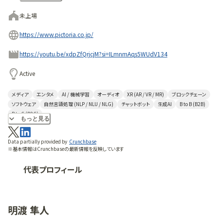
未上場
https://www.pictoria.co.jp/
https://youtu.be/xdpZfQrjcjM?si=ILmnmAqs5WUdV134
Active
メディア
エンタメ
AI / 機械学習
オーディオ
XR (AR / VR / MR)
ブロックチェーン
ソフトウェア
自然言語処理 (NLP / NLU / NLG)
チャットボット
生成AI
B to B (B2B)
B to C (B2C)
もっと見る
Data partially provided by
Crunchbase
※基本情報はCrunchbaseの最新情報を反映しています
代表プロフィール
明渡 隼人