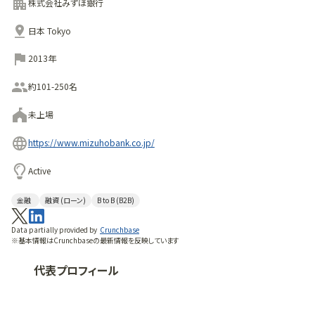
証券一体戦略によるワンストップのサービスで、国内・海外を
株式会社みずほ銀行
問わず様々なニーズへの対応を目指している。
日本 Tokyo
また、顧客との新たなパートナーシップを構築していく「次世
代金融への転換」の実現と、「来るべき時代において、お客さま
2013年
から今まで以上に必要とされ頼りにされる、より強力で強靭な
金融グループ」の構築を目標としている。
約101-250名
未上場
https://www.mizuhobank.co.jp/
Active
金融
融資 (ローン)
B to B (B2B)
Data partially provided by
Crunchbase
※基本情報はCrunchbaseの最新情報を反映しています
代表プロフィール