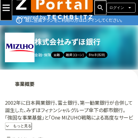
ログイン
既に会員プランをご利用の方はログインしてください。
株式会社みずほ銀行
金融・保険
金融
融資 (ローン)
B to B (B2B)
事業概要
2002年に日本興業銀行、富士銀行、第一勧業銀行が合併して
誕生した、みずほフィナンシャルグループ傘下の都市銀行。
「強固な事業基盤」と「One MIZUHO戦略による高度なサービ
ス提供力」を強みとしており、個人・法人の幅広い強固な顧客
もっと見る
基盤、国内外の充実したネットワークをベースに、銀行・信託・