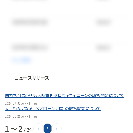
ニュースリリース
法人向け情報プラットフォーム
「
BLITZ Portal
」の有料コンテンツです。
国内初*となる「借入時負担ゼロ型」住宅ローンの取扱開始について
無料で使ってみる
2024.07.31
by
PR Times
大手行初となる「ペアローン団信」の取扱開始について
2024.06.25
by
PR Times
1
〜
2
/
2
件
1