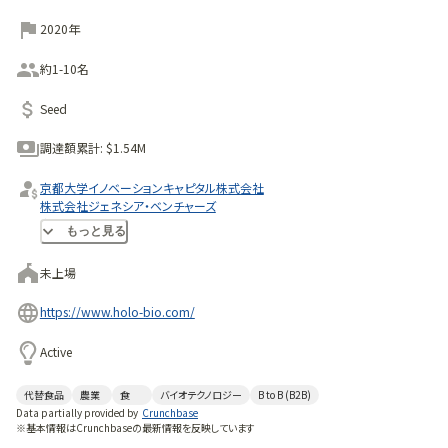
2020年
約1-10名
Seed
調達額累計:
$1.54M
京都大学イノベーションキャピタル株式会社
株式会社ジェネシア・ベンチャーズ
中信ベンチャーキャピタル
もっと見る
未上場
https://www.holo-bio.com/
Active
代替食品
農業
食
バイオテクノロジー
B to B (B2B)
Data partially provided by
Crunchbase
※基本情報はCrunchbaseの最新情報を反映しています