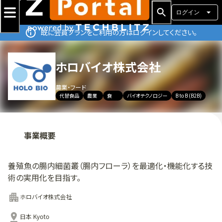
ログイン
既に会員プランをご利用の方はログインしてください。
ホロバイオ株式会社
農業・フード
代替食品
農業
食
バイオテクノロジー
B to B (B2B)
事業概要
養殖魚の腸内細菌叢（腸内フローラ）を最適化・機能化する技
術の実用化を目指す。
ホロバイオ株式会社
日本 Kyoto