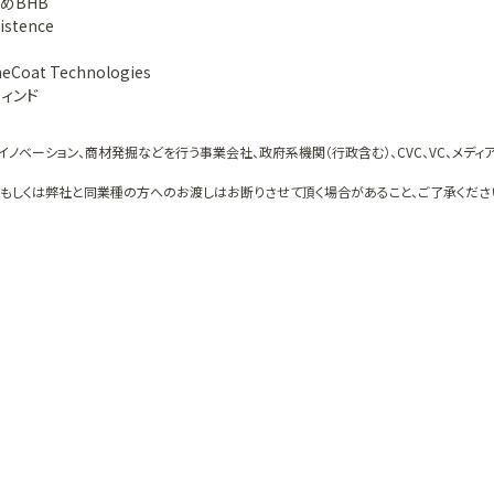
めBHB
stence
at Technologies
ィンド
イノベーション、商材発掘などを行う事業会社、政府系機関（行政含む）、CVC、VC、メディ
、もしくは弊社と同業種の方へのお渡しはお断りさせて頂く場合があること、ご了承くださ