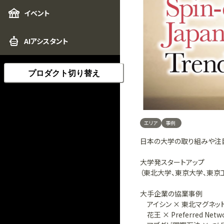
イベント
AIアシスタント
プロダクト切り替え
エリア
事例
日本の大学の取り組みや注
大学発スタートアップ
（東北大学、東京大学、東京
大手企業の協業事例
アイシン × 東北マグネッ
花王 × Preferred Netwo