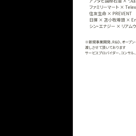
アブダビ国際石油 × つば
ファミリーマート × Telexi
住友生命 × PREVENT
日揮 × 苫小牧埠頭 × EneCo
シン・エナジー × リアムウ
※新規事業開発、R&D、オープン
渡しさせて頂いております
サービスプロバイダー、コンサル