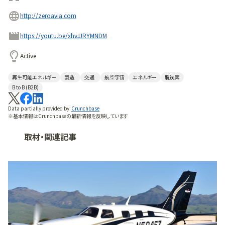
http://zeroavia.com
https://youtu.be/xhvJJRYMNDM
Active
再生可能エネルギー
製造
交通
航空宇宙
エネルギー
脱炭素
B to B (B2B)
Data partially provided by
Crunchbase
※基本情報はCrunchbaseの最新情報を反映しています
取材・関連記事