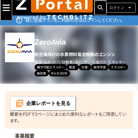
ログイン
既に会員プランをご利用の方はログインしてください。
ZeroAvia
航空機向けの水素燃料電池駆動のエンジン
製造・ものづくり
/
自動車・モビリティ
/
石油ガス・エネルギー
再生可能エネルギー
製造
交通
航空宇宙
エネルギー
脱炭素
B to B (B2B)
企業レポート
を見る
概要をPDFで3ページにまとめた便利なレポートをご用意してい
ます。
事業概要