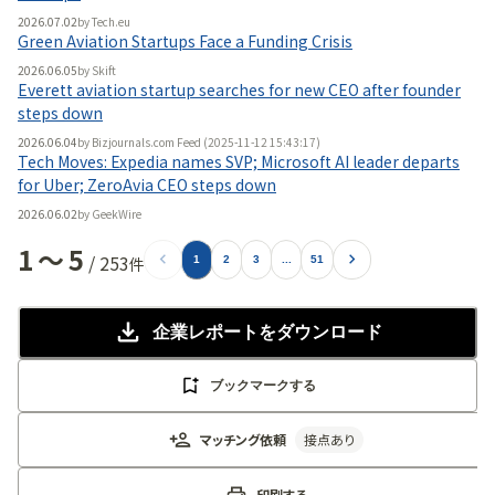
2026.07.02
by
Tech.eu
Green Aviation Startups Face a Funding Crisis
2026.06.05
by
Skift
Everett aviation startup searches for new CEO after founder
steps down
2026.06.04
by
Bizjournals.com Feed (2025-11-12 15:43:17)
Tech Moves: Expedia names SVP; Microsoft AI leader departs
for Uber; ZeroAvia CEO steps down
2026.06.02
by
GeekWire
1
〜
5
/
253
件
1
2
3
...
51
企業レポート
をダウンロード
ブックマークする
マッチング依頼
接点あり
印刷する