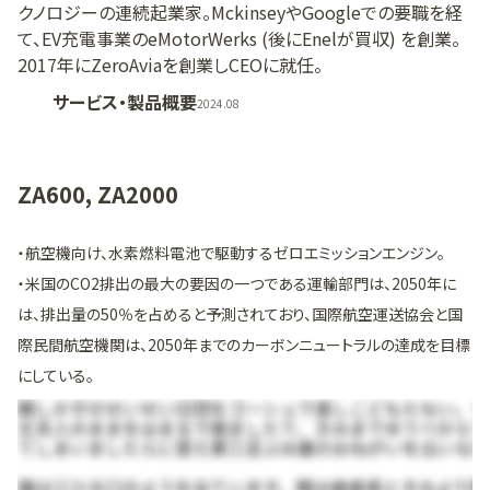
クノロジーの連続起業家。MckinseyやGoogleでの要職を経
て、EV充電事業のeMotorWerks (後にEnelが買収) を創業。
2017年にZeroAviaを創業しCEOに就任。
サービス・製品概要
2024.08
ZA600, ZA2000
・航空機向け、水素燃料電池で駆動するゼロエミッションエンジン。
・米国のCO2排出の最大の要因の一つである運輸部門は、2050年に
は、排出量の50％を占めると予測されており、国際航空運送協会と国
際民間航空機関は、2050年までのカーボンニュートラルの達成を目標
にしている。