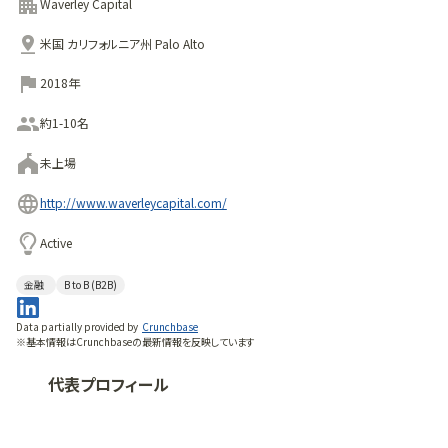
を構えています。
Waverley Capital
米国 カリフォルニア州 Palo Alto
2018年
約1-10名
未上場
http://www.waverleycapital.com/
Active
金融
B to B (B2B)
Data partially provided by
Crunchbase
※基本情報はCrunchbaseの最新情報を反映しています
代表プロフィール