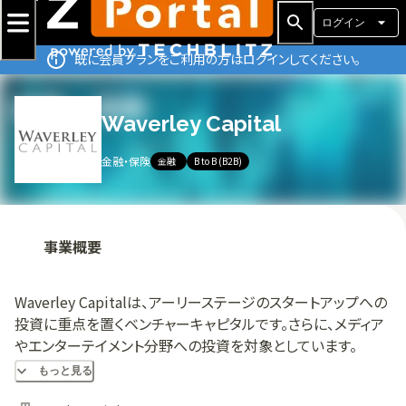
ログイン
既に会員プランをご利用の方はログインしてください。
Waverley Capital
金融・保険
金融
B to B (B2B)
事業概要
Waverley Capitalは、アーリーステージのスタートアップへの
投資に重点を置くベンチャーキャピタルです。さらに、メディア
やエンターテイメント分野への投資を対象としています。
Edgar Bronfman Jr.とDaniel Leffによって2018年に設立さ
もっと見る
れたWaverley Capitalは、カリフォルニア州パロアルトに本社