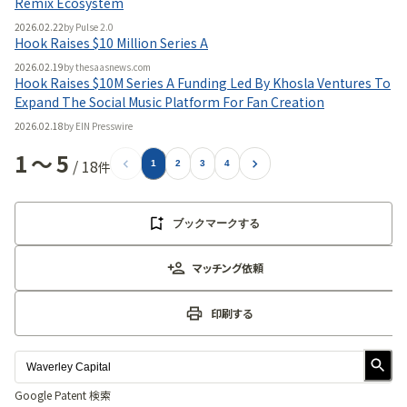
Remix Ecosystem
2026.02.22
by
Pulse 2.0
Hook Raises $10 Million Series A
2026.02.19
by
thesaasnews.com
Hook Raises $10M Series A Funding Led By Khosla Ventures To
Expand The Social Music Platform For Fan Creation
2026.02.18
by
EIN Presswire
1
〜
5
/
18
件
1
2
3
4
ブックマークする
マッチング依頼
印刷する
Google Patent 検索