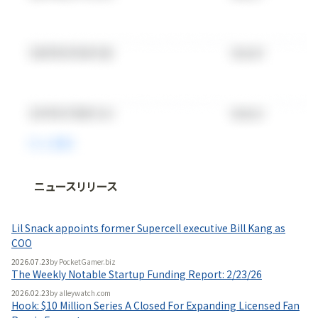
ニュースリリース
法人向け情報プラットフォーム
「
BLITZ Portal
」の有料コンテンツです。
Lil Snack appoints former Supercell executive Bill Kang as
無料で使ってみる
COO
2026.07.23
by
PocketGamer.biz
The Weekly Notable Startup Funding Report: 2/23/26
2026.02.23
by
alleywatch.com
Hook: $10 Million Series A Closed For Expanding Licensed Fan