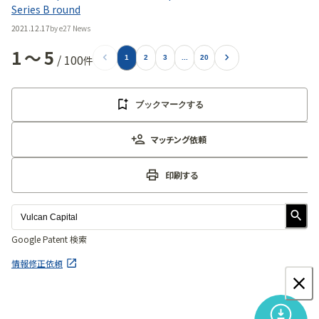
Series B round
2021.12.17
by
e27 News
1
〜
5
/
100
件
1
2
3
...
20
ブックマークする
マッチング依頼
印刷する
Google Patent 検索
情報修正依頼