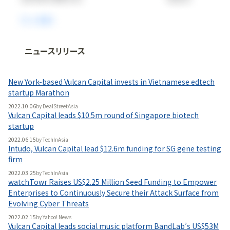
ニュースリリース
法人向け情報プラットフォーム
「
BLITZ Portal
」の有料コンテンツです。
New York-based Vulcan Capital invests in Vietnamese edtech
無料で使ってみる
startup Marathon
2022.10.06
by
DealStreetAsia
Vulcan Capital leads $10.5m round of Singapore biotech
startup
2022.06.15
by
TechInAsia
Intudo, Vulcan Capital lead $12.6m funding for SG gene testing
firm
2022.03.25
by
TechInAsia
watchTowr Raises US$2.25 Million Seed Funding to Empower
Enterprises to Continuously Secure their Attack Surface from
Evolving Cyber Threats
2022.02.15
by
Yahoo! News
Vulcan Capital leads social music platform BandLab’s US$53M