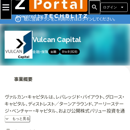
ログイン
既に会員プランをご利用の方はログインしてください。
Vulcan Capital
金融・保険
金融
B to B (B2B)
事業概要
ヴァルカン・キャピタルは、レバレッジド・バイアウト、グロース・
キャピタル、ディストレスト／ターンアラウンド、アーリーステー
ジ・ベンチャー・キャピタル、および公開株式バリュー投資を通
じて、企業発展のあらゆる段階に投資を行っている。ヴァルカ
もっと見る
ン・キャピタルのポートフォリオは、メディア・通信、エネルギ