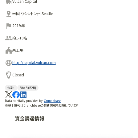
ー・天然資源、金融・情報サービス、テクノロジー、ライフ・サイ
Vulcan Capital
エンスなど、さまざまな業界セクターに及んでいる。バルカン・
米国 ワシントン州 Seattle
キャピタルは、マイクロソフトの共同設立者であるポール・G・
アレンが設立したバルカン社のプライベート投資グループで
2019年
ある。
約1-10名
未上場
http://capital.vulcan.com
Closed
金融
B to B (B2B)
Data partially provided by
Crunchbase
※基本情報はCrunchbaseの最新情報を反映しています
資金調達情報