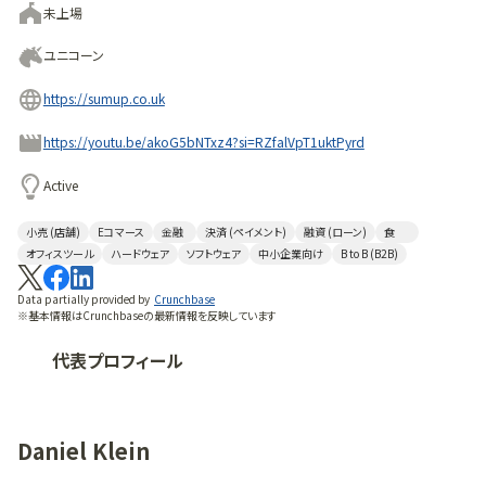
未上場
ユニコーン
https://sumup.co.uk
https://youtu.be/akoG5bNTxz4?si=RZfalVpT1uktPyrd
Active
小売 (店舗)
Eコマース
金融
決済 (ペイメント)
融資 (ローン)
食
オフィスツール
ハードウェア
ソフトウェア
中小企業向け
B to B (B2B)
Data partially provided by
Crunchbase
※基本情報はCrunchbaseの最新情報を反映しています
代表プロフィール
Daniel Klein