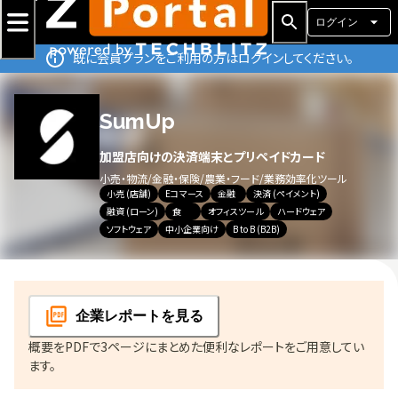
ログイン
既に会員プランをご利用の方はログインしてください。
SumUp
加盟店向けの決済端末とプリペイドカード
小売・物流
/
金融・保険
/
農業・フード
/
業務効率化ツール
小売 (店舗)
Eコマース
金融
決済 (ペイメント)
融資 (ローン)
食
オフィスツール
ハードウェア
ソフトウェア
中小企業向け
B to B (B2B)
企業レポート
を見る
概要をPDFで3ページにまとめた便利なレポートをご用意してい
ます。