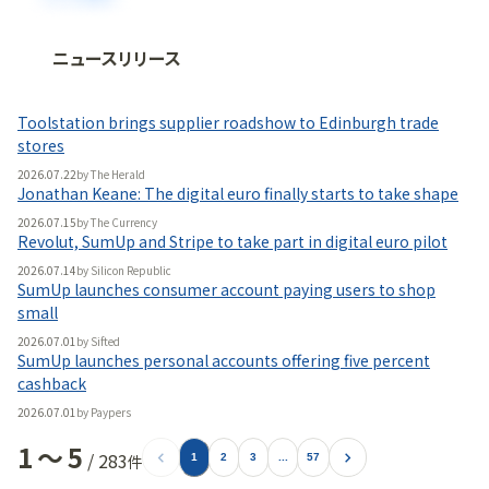
ニュースリリース
法人向け情報プラットフォーム
「
BLITZ Portal
」の有料コンテンツです。
Toolstation brings supplier roadshow to Edinburgh trade
無料で使ってみる
stores
2026.07.22
by
The Herald
Jonathan Keane: The digital euro finally starts to take shape
2026.07.15
by
The Currency
Revolut, SumUp and Stripe to take part in digital euro pilot
2026.07.14
by
Silicon Republic
SumUp launches consumer account paying users to shop
small
2026.07.01
by
Sifted
SumUp launches personal accounts offering five percent
cashback
2026.07.01
by
Paypers
1
〜
5
/
283
件
1
2
3
...
57