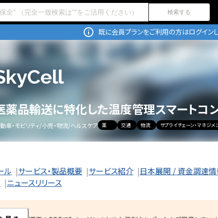
検索する
既に会員プランをご利用の方はログインし
SkyCell
医薬品輸送に特化した温度管理スマートコ
動車・モビリティ
/
小売・物流
/
ヘルスケア
薬
交通
物流
サプライチェーン・マネジメ
ール
サービス・製品概要
サービス紹介
日本展開 / 資金調達情
業
ニュースリリース