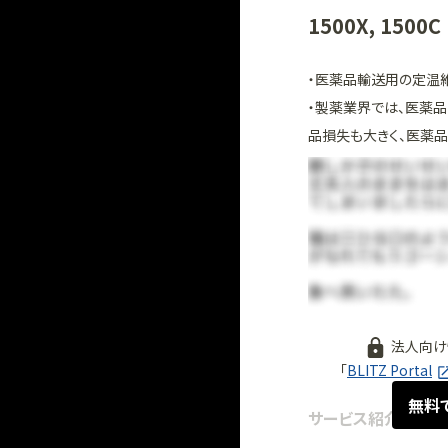
1500X, 1500C
・医薬品輸送用の定温
・製薬業界では、医薬
品損失も大きく、医薬品
法人向け
「
BLITZ Portal
無料
サービス紹介
2024.07