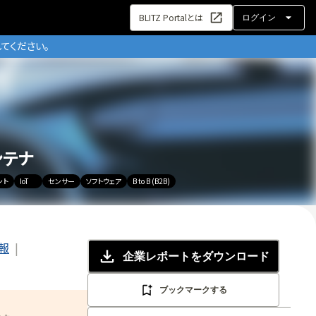
BLITZ Portalとは
ログイン
てください。
ンテナ
ント
IoT
センサー
ソフトウェア
B to B (B2B)
報
企業レポート
をダウンロード
ブックマークする