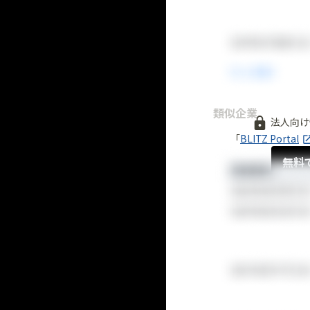
類似企業
法人向け
「
BLITZ Portal
無料