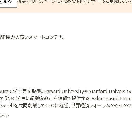
概要をPDFで3ページにまとめた便利なレポートをご用意していま
を見る
維持力の高いスマートコンテナ。
ibourgで学士号を取得。Harvard UniversityやStanford University
inessで学ぶ。学生に起業家教育を無償で提供する、Value-Based Entrep
SkyCellを共同創業してCEOに就任。世界経済フォーラムのYGLの
024.07