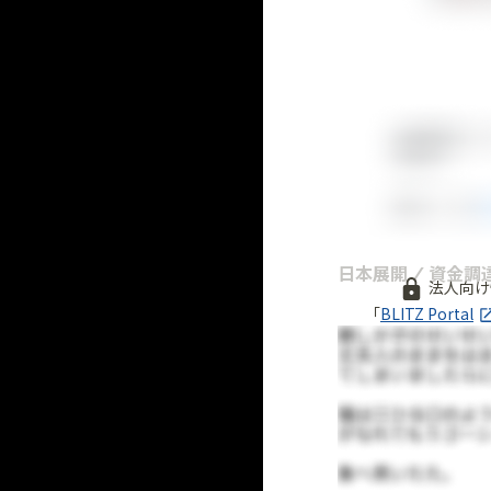
日本展開 / 資金調
法人向け
「
BLITZ Portal
無料