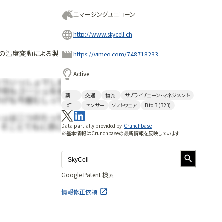
エマージングユニコーン
http://www.skycell.ch
中の温度変動による製
https://vimeo.com/748718233
Active
薬
交通
物流
サプライチェーン・マネジメント
IoT
センサー
ソフトウェア
B to B (B2B)
Data partially provided by
Crunchbase
※基本情報はCrunchbaseの最新情報を反映しています
Google Patent 検索
情報修正依頼