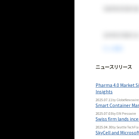
ニュースリリース
法人向け
「
BLITZ Portal
Pharma 4.0 Market Si
無料
Insights
2025.07.11
by
GlobeNewswire
Smart Container Mar
2025.07.03
by
EIN Presswire
Swiss firm lands inc
2025.04.30
by
Seattle TechFla
SkyCell and Microsof