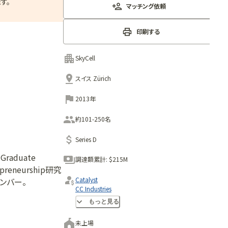
す。
マッチング依頼
印刷する
SkyCell
スイス Zürich
2013年
約101-250名
Series D
 Graduate
調達額累計:
$215M
reneurship研究
Catalyst
メンバー。
CC Industries
Tybourne Capital Management
もっと見る
未上場