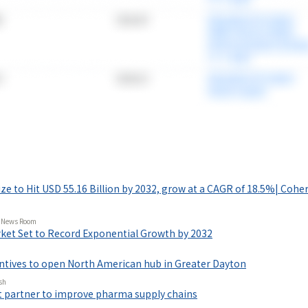
情報プラットフォーム
」の有料コンテンツです。
ze to Hit USD 55.16 Billion by 2032, grow at a CAGR of 18.5%| Cohe
で使ってみる
 News Room
ket Set to Record Exponential Growth by 2032
entives to open North American hub in Greater Dayton
sh
t partner to improve pharma supply chains