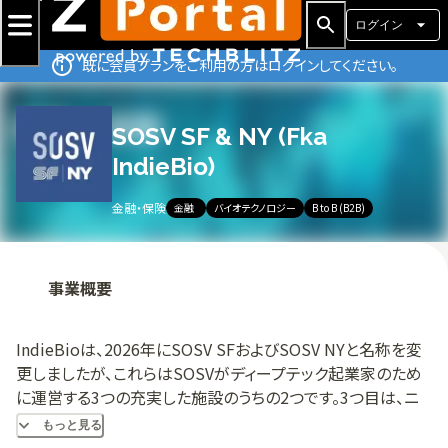
ログイン
既に会員プランをご利用の方はログインしてください。
SOSV SF & NY (Fka
IndieBio)
金融・保険
金融
バイオテクノロジー
B to B (B2B)
事業概要
IndieBioは、2026年にSOSV SFおよびSOSV NYと名称を変
更しましたが、これらはSOSVがディープテック起業家のため
に運営する3つの充実した施設のうちの2つです。3つ目は、ニ
ュージャージー州ニューアークにあるSOSVのHAXです。SOSV
もっと見る
は、世界中で最も活発に活動しているディープテック専門のベ