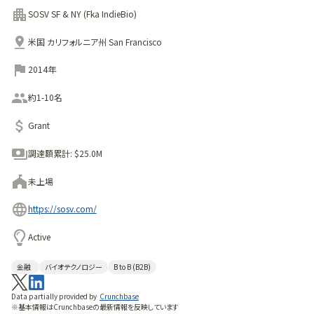
ンチャーキャピタル企業です。
SOSV SF & NY (Fka IndieBio)
米国 カリフォルニア州 San Francisco
2014年
約1-10名
Grant
調達額累計:
$25.0M
未上場
https://sosv.com/
Active
金融
バイオテクノロジー
B to B (B2B)
Data partially provided by
Crunchbase
※基本情報はCrunchbaseの最新情報を反映しています