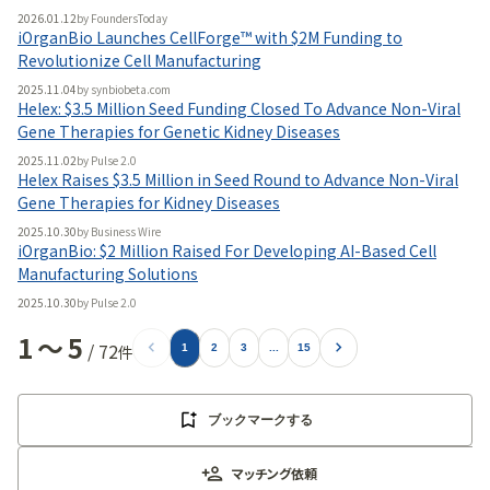
2026.01.12
by
FoundersToday
iOrganBio Launches CellForge™ with $2M Funding to
Revolutionize Cell Manufacturing
2025.11.04
by
synbiobeta.com
Helex: $3.5 Million Seed Funding Closed To Advance Non-Viral
Gene Therapies for Genetic Kidney Diseases
2025.11.02
by
Pulse 2.0
Helex Raises $3.5 Million in Seed Round to Advance Non-Viral
Gene Therapies for Kidney Diseases
2025.10.30
by
Business Wire
iOrganBio: $2 Million Raised For Developing AI-Based Cell
Manufacturing Solutions
2025.10.30
by
Pulse 2.0
1
〜
5
/
72
件
1
2
3
...
15
ブックマークする
マッチング依頼