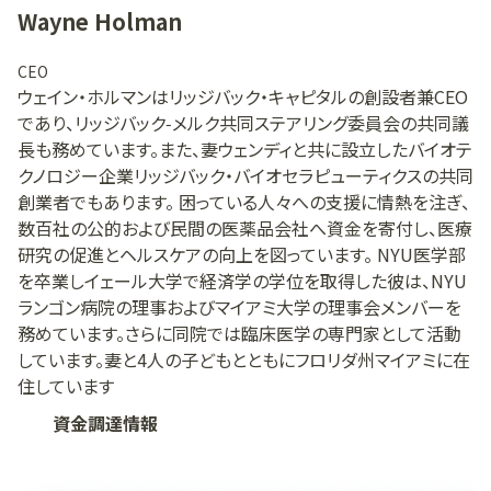
Wayne Holman
CEO
ウェイン・ホルマンはリッジバック・キャピタルの創設者兼CEO
であり、リッジバック‑メルク共同ステアリング委員会の共同議
長も務めています。また、妻ウェンディと共に設立したバイオテ
クノロジー企業リッジバック・バイオセラピューティクスの共同
創業者でもあります。 困っている人々への支援に情熱を注ぎ、
数百社の公的および民間の医薬品会社へ資金を寄付し、医療
研究の促進とヘルスケアの向上を図っています。 NYU医学部
を卒業しイェール大学で経済学の学位を取得した彼は、NYU
ランゴン病院の理事およびマイアミ大学の理事会メンバーを
務めています。さらに同院では臨床医学の専門家として活動
しています。妻と4人の子どもとともにフロリダ州マイアミに在
住しています
資金調達情報