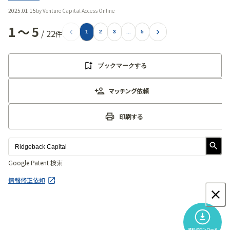
2025.01.15
by
Venture Capital Access Online
1
〜
5
/
22
件
1
2
3
...
5
ブックマークする
マッチング依頼
印刷する
Google Patent 検索
情報修正依頼