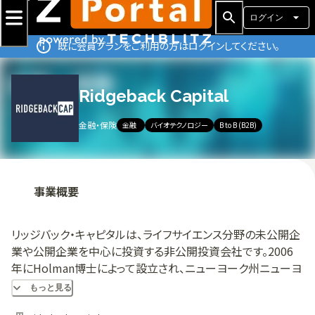
ログイン
既に会員プランをご利用の方はログインしてください。
Ridgeback Capital
金融・保険
金融
バイオテクノロジー
B to B (B2B)
事業概要
リッジバック・キャピタルは、ライフサイエンス分野の未公開企
業や公開企業を中心に投資する非公開投資会社です。2006
年にHolman博士によって設立され、ニューヨーク州ニューヨ
ークに本社を置く。
もっと見る