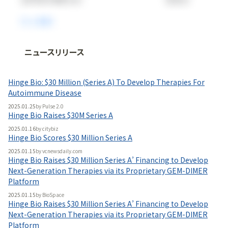
ニュースリリース
法人向け情報プラットフォーム
「
BLITZ Portal
」の有料コンテンツです。
Hinge Bio: $30 Million (Series A) To Develop Therapies For
無料で使ってみる
Autoimmune Disease
2025.01.25
by
Pulse 2.0
Hinge Bio Raises $30M Series A
2025.01.16
by
citybiz
Hinge Bio Scores $30 Million Series A
2025.01.15
by
vcnewsdaily.com
Hinge Bio Raises $30 Million Series A’ Financing to Develop
Next-Generation Therapies via its Proprietary GEM-DIMER
Platform
2025.01.15
by
BioSpace
Hinge Bio Raises $30 Million Series A’ Financing to Develop
Next-Generation Therapies via its Proprietary GEM-DIMER
Platform