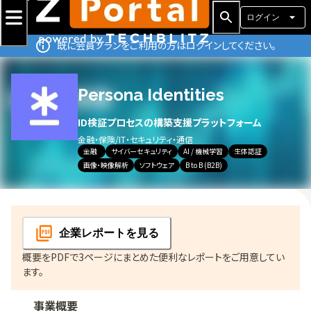
ログイン
既に会員プランをご利用の方はログインしてください。
Persona Identities
ID検証プロセスの構築支援プラットフォーム
金融・保険
/
IT・セキュリティ・通信
金融
サイバーセキュリティ
AI / 機械学習
生体認証
画像・映像解析
ソフトウェア
B to B (B2B)
企業レポート
を見る
概要をPDFで3ページにまとめた便利なレポートをご用意してい
ます。
事業概要