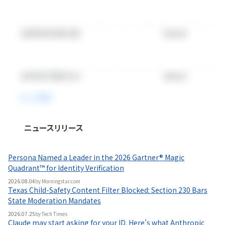
ニュースリリース
法人向け情報プラットフォーム
「
BLITZ Portal
」の有料コンテンツです。
Persona Named a Leader in the 2026 Gartner® Magic
無料で使ってみる
Quadrant™ for Identity Verification
2026.08.04
by
Morningstar.com
Texas Child-Safety Content Filter Blocked: Section 230 Bars
State Moderation Mandates
2026.07.25
by
Tech Times
Claude may start asking for your ID. Here’s what Anthropic