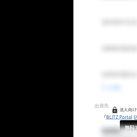
出資先
法人向け
「
BLITZ Portal
無料