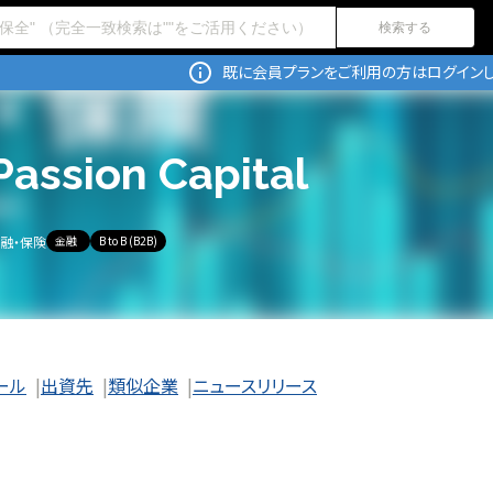
検索する
既に会員プランをご利用の方はログインし
Passion Capital
融・保険
金融
B to B (B2B)
ール
出資先
類似企業
ニュースリリース