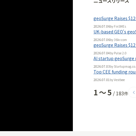
ニュースリリース
法人向け
「
BLITZ Portal
geoSurge Raises $12
無料
2026.07.06
by
FinSMEs
UK-based GEO's geoS
2026.07.06
by
36kr.com
geoSurge Raises $12 
2026.07.04
by
Pulse 2.0
AI startup geoSurge 
2026.07.03
by
Startupmag.co
Top CEE funding roun
2026.07.01
by
Vestbee
1
〜
5
/
183
件