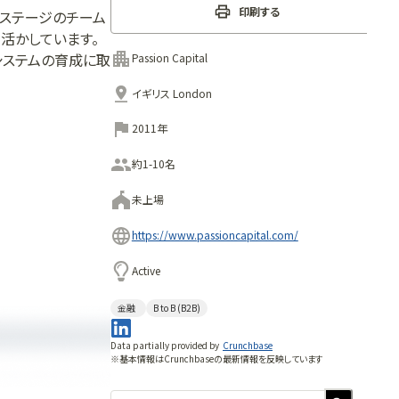
印刷する
ーステージのチーム
活かしています。
システムの育成に取
Passion Capital
情熱と能力である
イギリス London
a、Smarkets、
ankをはじめとする創業者
2011年
約1-10名
未上場
https://www.passioncapital.com/
Active
金融
B to B (B2B)
Data partially provided by
Crunchbase
※基本情報はCrunchbaseの最新情報を反映しています