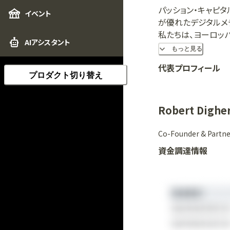
パッション・キャピ
イベント
が優れたデジタルメ
私たちは、ヨーロッ
AIアシスタント
り組んでおり、成功
もっと見る
と考えています。私たちは
代表プロフィール
Ravelin、Tide、M
プロダクト切り替え
やチームの優秀さと
Robert Dighe
Co-Founder & Partne
資金調達情報