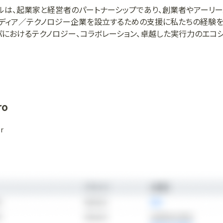
タルは、起業家と経営者のパートナーシップであり、創業者やアーリ
ディア／テクノロジー企業を設立するための支援に私たちの経験を
パにおけるテクノロジー、コラボレーション、卓越した実行力のエコ
するビジネスの決定的な差別化要因であり重要な資産は、創業者の
、GoCardless、
Tray.io
、Mendeley、Digital Shadows、Adzun
arshmallow、Butternut Box、PolyAI、Lendable、Monzo B
成功を誇りに思っています。
ro
r