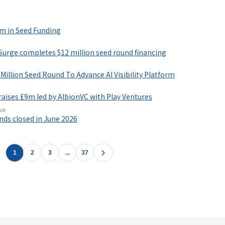
情報プラットフォーム
」の有料コンテンツです。
m in Seed Funding
で使ってみる
urge completes $12 million seed round financing
Million Seed Round To Advance AI Visibility Platform
raises £9m led by AlbionVC with Play Ventures
.uk
ds closed in June 2026
1
2
3
...
37