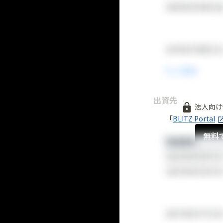
出資先
法人向け
「
BLITZ Portal
無料