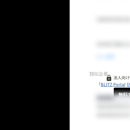
類似企業
法人向け
「
BLITZ Portal
無料