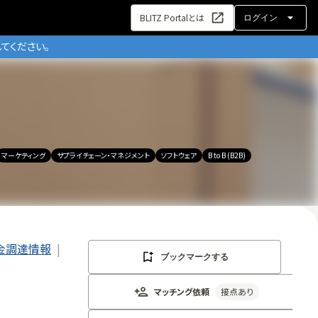
BLITZ Portalとは
ログイン
てください。
マーケティング
サプライチェーン・マネジメント
ソフトウェア
B to B (B2B)
金調達情報
ブックマークする
マッチング依頼
接点あり