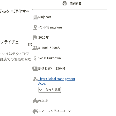
印刷する
販売を合理化する
Ninjacart
インド Bengaluru
2015年
サプライチェー
約1001-5000名
acartはテクノロジ
Series Unknown
料品店での販売を合理
調達額累計:
$364M
Tiger Global Management
Accel
Nandan Nilekani
もっと見る
未上場
エマージングユニコーン