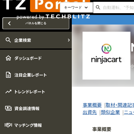
キーワード
パネルを閉じる
企業検索
ダッシュボード
小
注目企業レポート
トレンドレポート
事業概要
取材・関連記
資金調達情報
出資先
類似企業
ニュ
マッチング情報
事業概要