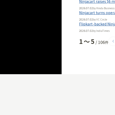
Ninjacart raises $6 m
2026.07.02
by
Hindu Business 
Ninjacart turns opera
2026.07.02
by
VC Circle
Flipkart-backed Ninja
2026.07.02
by
IndiaTimes
1
〜
5
/
106
件