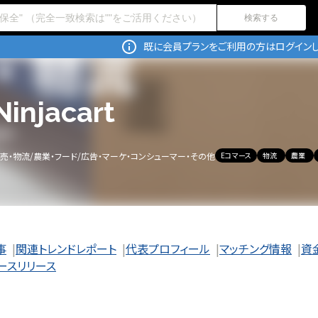
検索する
既に会員プランをご利用の方はログインし
Ninjacart
売・物流
/
農業・フード
/
広告・マーケ・コンシューマー・その他
Eコマース
物流
農業
事
関連トレンドレポート
代表プロフィール
マッチング情報
資
ースリリース