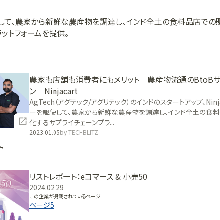
して、農家から新鮮な農産物を調達し、インド全土の食料品店での
ットフォームを提供。
農家も店舗も消費者にもメリット 農産物流通のBtoB
ン Ninjacart
AgTech（アグテック/アグリテック）のインドのスタートアップ、Ninj
ーを駆使して、農家から新鮮な農産物を調達し、インド全土の食
化するサプライチェーンプラ...
2023.01.05
by
TECHBLITZ
ト
リストレポート：eコマース & 小売50
2024.02.29
この企業が掲載されているページ
ページ
5