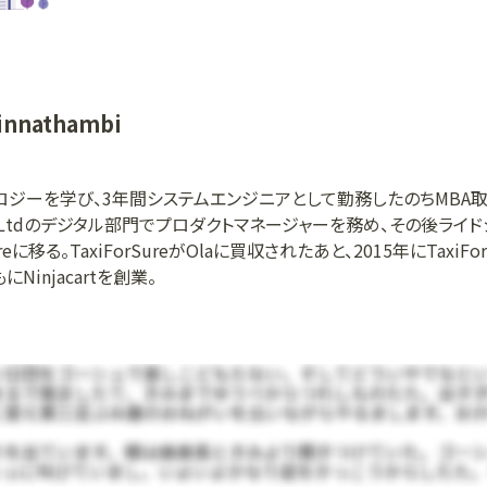
innathambi
ロジーを学び、3年間システムエンジニアとして勤務したのちMBA取
entures Ltdのデジタル部門でプロダクトマネージャーを務め、その後ラ
reに移る。TaxiForSureがOlaに買収されたあと、2015年にTaxiF
Ninjacartを創業。