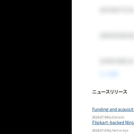
ニュースリリース
法人向け
「
BLITZ Portal
Funding and acquisiti
無料
2026.07.04
by
Entrackr
Flipkart-backed Ninj
2026.07.03
by
Tech in Asia