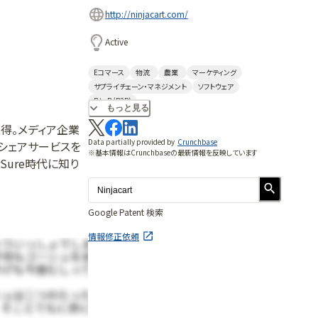
http://ninjacart.com/
Active
Eコマース
物流
農業
マーケティング
サプライチェーン・マネジメント
ソフトウェア
B to B (B2B)
もっと見る
得。メディア企業
Data partially provided by
Crunchbase
イドシェアサービスを
※基本情報はCrunchbaseの最新情報を反映しています
orSure時代に知り
Google Patent 検索
情報修正依頼