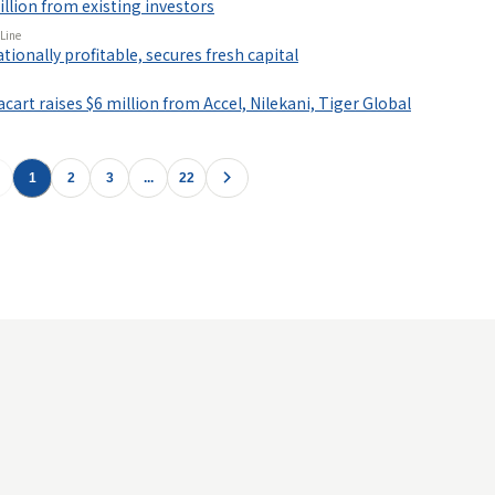
illion from existing investors
Line
tionally profitable, secures fresh capital
cart raises $6 million from Accel, Nilekani, Tiger Global
1
2
3
...
22
運営会社
プライバシーポリシー
お問い合わせ
|
Copyright ©
2026
Ish