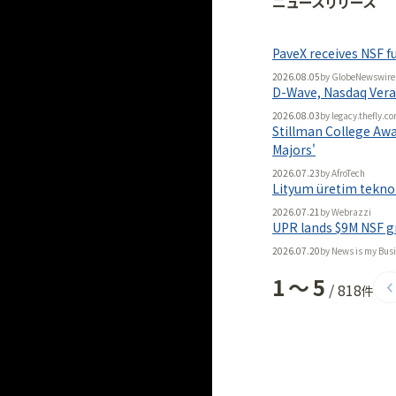
ニュースリリース
法人向け
「
BLITZ Portal
PaveX receives NSF f
無料
2026.08.05
by
GlobeNewswire
D-Wave, Nasdaq Vera
2026.08.03
by
legacy.thefly.c
Stillman College Aw
Majors'
2026.07.23
by
AfroTech
Lityum üretim teknolo
2026.07.21
by
Webrazzi
UPR lands $9M NSF gr
2026.07.20
by
News is my Bus
1
〜
5
/
818
件