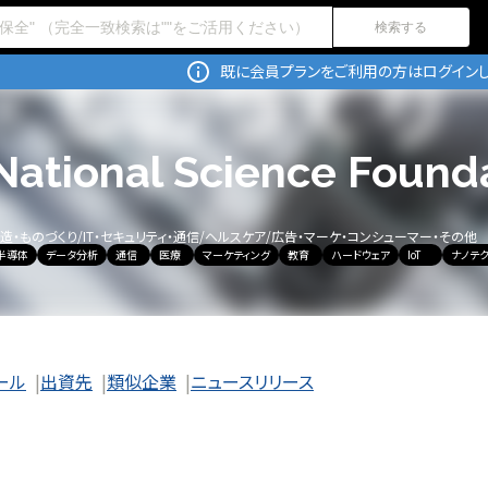
検索する
既に会員プランをご利用の方はログインし
National Science Found
造・ものづくり
/
IT・セキュリティ・通信
/
ヘルスケア
/
広告・マーケ・コンシューマー・その他
半導体
データ分析
通信
医療
マーケティング
教育
ハードウェア
IoT
ナノテ
ール
出資先
類似企業
ニュースリリース