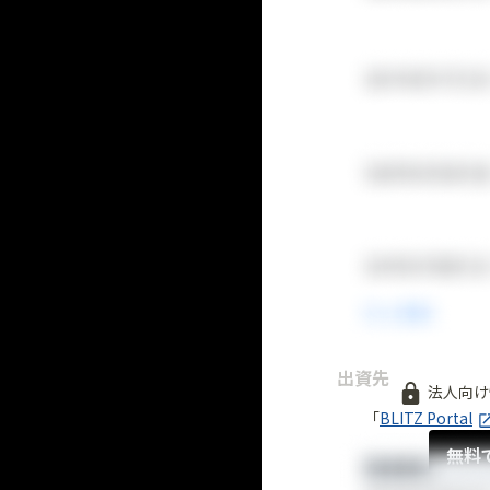
出資先
法人向け
「
BLITZ Portal
無料