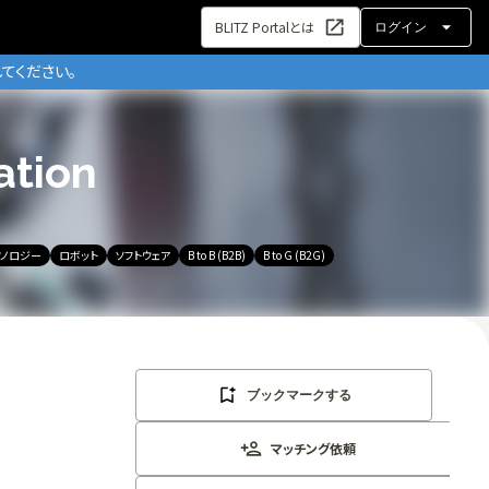
BLITZ Portalとは
ログイン
てください。
ation
クノロジー
ロボット
ソフトウェア
B to B (B2B)
B to G (B2G)
ブックマークする
マッチング依頼