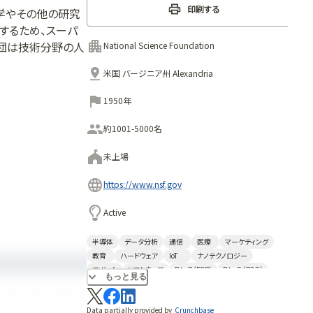
印刷する
学やその他の研究
するため、スーパ
財団は技術分野の人
National Science Foundation
米国 バージニア州 Alexandria
1950年
約1001-5000名
未上場
https://www.nsf.gov
Active
半導体
データ分析
通信
医療
マーケティング
教育
ハードウェア
IoT
ナノテクノロジー
ロボット
ソフトウェア
B to B (B2B)
B to G (B2G)
もっと見る
Data partially provided by
Crunchbase