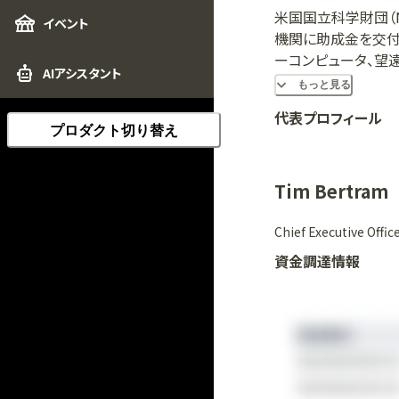
米国国立科学財団（
イベント
機関に助成金を交付
ーコンピュータ、望
AIアシスタント
材を育成するための
もっと見る
代表プロフィール
プロダクト切り替え
Tim Bertram
Chief Executive Offic
資金調達情報