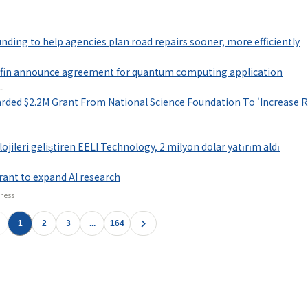
情報プラットフォーム
」の有料コンテンツです。
unding to help agencies plan road repairs sooner, more efficiently
で使ってみる
fin announce agreement for quantum computing application
om
arded $2.2M Grant From National Science Foundation To 'Increase 
jileri geliştiren EELI Technology, 2 milyon dolar yatırım aldı
ant to expand AI research
iness
1
2
3
...
164