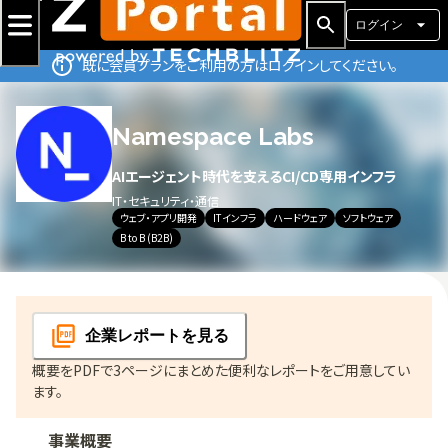
ログイン
既に会員プランをご利用の方はログインしてください。
Namespace Labs
AIエージェント時代を支えるCI/CD専用インフラ
IT・セキュリティ・通信
ウェブ・アプリ開発
ITインフラ
ハードウェア
ソフトウェア
B to B (B2B)
企業レポート
を見る
概要をPDFで3ページにまとめた便利なレポートをご用意してい
ます。
事業概要