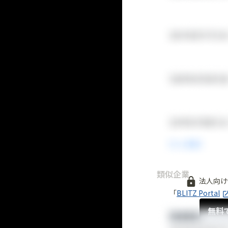
類似企業
法人向け
「
BLITZ Portal
無料