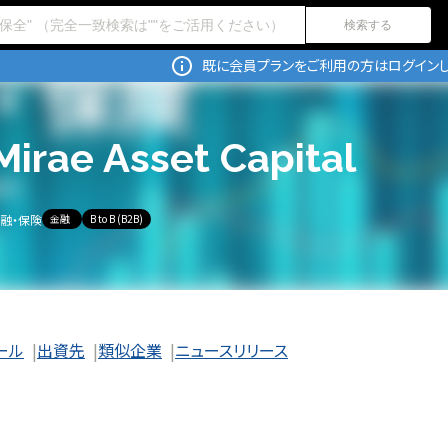
検索する
既に会員プランをご利用の方はログインし
Mirae Asset Capital
融・保険
金融
B to B (B2B)
ール
出資先
類似企業
ニュースリリース