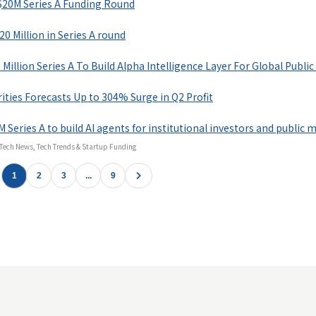
 $20M Series A Funding Round
で使ってみる
20 Million in Series A round
Million Series A To Build Alpha Intelligence Layer For Global Publi
ities Forecasts Up to 304% Surge in Q2 Profit
 Series A to build AI agents for institutional investors and public 
 Tech News, Tech Trends & Startup Funding
1
2
3
...
9