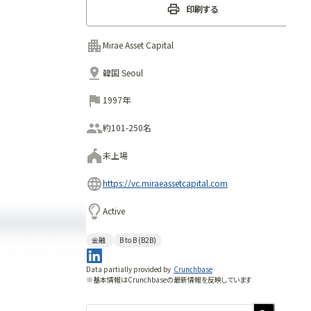
印刷する
Mirae Asset Capital
韓国 Seoul
1997年
約101-250名
未上場
https://vc.miraeassetcapital.com
Active
金融
B to B (B2B)
Data partially provided by
Crunchbase
※基本情報はCrunchbaseの最新情報を反映しています