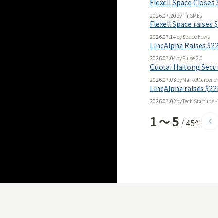
Flexell Space Closes
無料
2026.07.20
by
FinSMEs
Flexell Space raises $
2026.07.14
by
Space News
LinqAlpha Raises $22 
2026.07.04
by
Pulse 2.0
Guotai Haitong Secur
2026.07.03
by
MarketScreener
LinqAlpha raises $22M
2026.07.02
by
Tech Startups -
1
〜
5
/
45
件