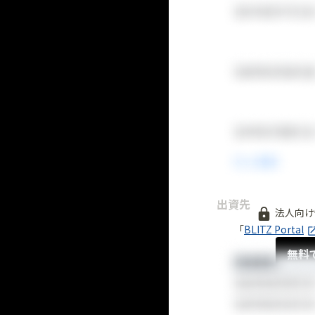
出資先
法人向け
「
BLITZ Portal
無料