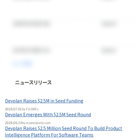
ニュースリリース
法人向け情報プラットフォーム
「
BLITZ Portal
」の有料コンテンツです。
Devplan Raises $2.5M in Seed Funding
無料で使ってみる
2026.07.01
by
FinSMEs
Devplan Emerges With $2.5M Seed Round
2026.06.23
by
vcnewsdaily.com
Devplan Raises $2.5 Million Seed Round To Build Product
Intelligence Platform For Software Teams