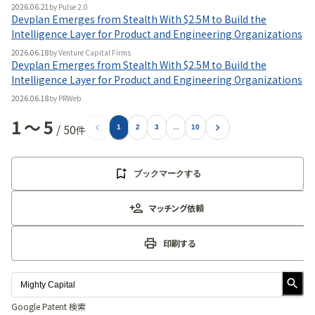
2026.06.21
by
Pulse 2.0
Devplan Emerges from Stealth With $2.5M to Build the
Intelligence Layer for Product and Engineering Organizations
2026.06.18
by
Venture Capital Firms
Devplan Emerges from Stealth With $2.5M to Build the
Intelligence Layer for Product and Engineering Organizations
2026.06.18
by
PRWeb
1
〜
5
/
50
件
1
2
3
...
10
ブックマークする
マッチング依頼
印刷する
Google Patent 検索