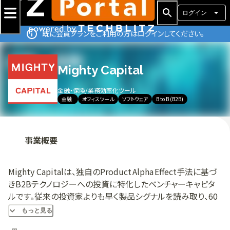
ログイン
既に会員プランをご利用の方はログインしてください。
Mighty Capital
金融・保険
/
業務効率化ツール
金融
オフィスツール
ソフトウェア
B to B (B2B)
事業概要
Mighty Capitalは、独自のProduct Alpha Effect手法に基づ
きB2Bテクノロジーへの投資に特化したベンチャーキャピタ
ルです。従来の投資家よりも早く製品シグナルを読み取り、60
万人以上の製品リーダーからなるネットワークから得た洞察
もっと見る
を活用してアウトライヤー企業を特定します。プロダクトイン