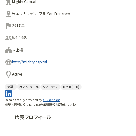
ベスターとして、創業者が売上を拡大し迅速に市場へ浸透で
Mighty Capital
きるよう支援し、所有権保持率を高めつつ成功的なエグジット
米国 カリフォルニア州 San Francisco
の確率を向上させます。実践的なアプローチでは深い製品知
見と創業者に有利な条件を組み合わせ、「優れた製品が世界
2017年
を変える」企業に焦点を当てています。
約1-10名
未上場
http://mighty.capital
Active
金融
オフィスツール
ソフトウェア
B to B (B2B)
Data partially provided by
Crunchbase
※基本情報はCrunchbaseの最新情報を反映しています
代表プロフィール