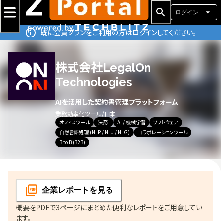
ログイン
既に会員プランをご利用の方はログインしてください。
株式会社LegalOn
Technologies
AIを活用した契約書管理プラットフォーム
業務効率化ツール
/
日本
オフィスツール
法務
AI / 機械学習
ソフトウェア
自然言語処理 (NLP / NLU / NLG)
コラボレーションツール
B to B (B2B)
企業レポート
を見る
概要をPDFで3ページにまとめた便利なレポートをご用意してい
ます。