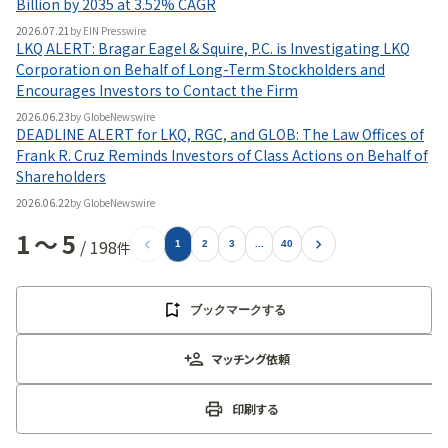
Billion by 2035 at 3.52% CAGR
2026.07.21
by
EIN Presswire
LKQ ALERT: Bragar Eagel & Squire, P.C. is Investigating LKQ
Corporation on Behalf of Long-Term Stockholders and
Encourages Investors to Contact the Firm
2026.06.23
by
GlobeNewswire
DEADLINE ALERT for LKQ, RGC, and GLOB: The Law Offices of
Frank R. Cruz Reminds Investors of Class Actions on Behalf of
Shareholders
2026.06.22
by
GlobeNewswire
1
〜
5
/
198
件
1
2
3
...
40
ブックマークする
マッチング依頼
印刷する