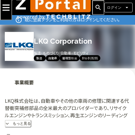
ログイン
既に会員プランをご利用の方はログインしてください。
LKQ Corporation
製造・ものづくり
/
自動車・モビリティ
製造
自動車
循環型社会
B to B (B2B)
事業概要
LKQ株式会社は、自動車やその他の車両の修理に関連する代
替衝突補修部品の全米最大のプロバイダーであり、リサイク
ルエンジンやトランスミッション、再生エンジンのリーディング
プロバイダーでもあります。 LKQはまた、英国、ベネルクス、フ
もっと見る
ランス、カナダ、メキシコ、中央アメリカでも事業を展開してい