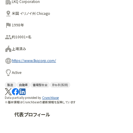
ます。LKQは500以上の施設を運営し、自動車や小型、中型、
LKQ Corporation
大型トラックの修理のための交換システム、部品、パーツを幅
米国 イリノイ州 Chicago
広く顧客に提供している。LKQ Corporationは、1998年にオ
ハイオ州アクロンのTriplett Automotive Recyclingを買収
1998年
して設立されました。私たちは、提供する品質と一貫性で評判
になるような会社を作ろうと考えました。業界では、全米規模
約10001+名
の新しいコングロマリットが、お客様からこのような評判を得
上場済み
ることを成功させ、かつ費用対効果よく達成できるのか疑問視
する声もありました。しかし、LKQは2000年代初頭には38カ
https://www.lkqcorp.com/
所の整備工場と12カ所の配送センターを擁するネットワーク
に成長し、アメリカ全土で事業を展開するまでになりました。
Active
製造
自動車
循環型社会
B to B (B2B)
Data partially provided by
Crunchbase
※基本情報はCrunchbaseの最新情報を反映しています
代表プロフィール