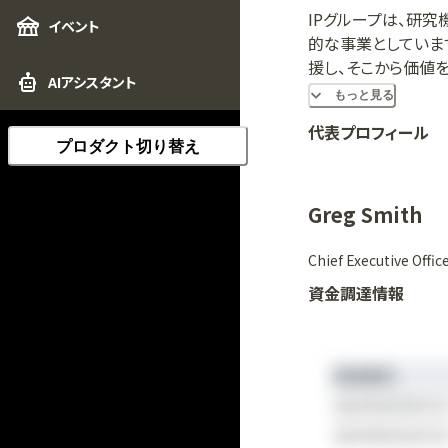
IPグループは、研
イベント
的な事業としていま
援し、そこから価値
AIアシスタント
とまで、このプロセ
もっと見る
業界と金融界の両方
代表プロフィール
た結果を出すという
プロダクト切り替え
Greg Smith
Chief Executive Offic
資金調達情報