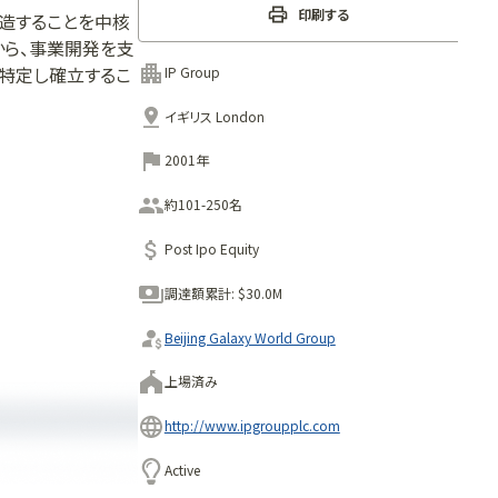
印刷する
造することを中核
から、事業開発を支
を特定し確立するこ
IP Group
範な専門知識と、産
イギリス London
のために常に優れ
2001年
約101-250名
Post Ipo Equity
調達額累計:
$30.0M
Beijing Galaxy World Group
上場済み
http://www.ipgroupplc.com
Active