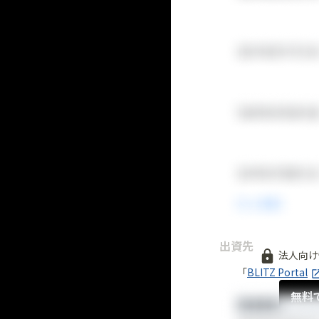
出資先
法人向け
「
BLITZ Portal
無料