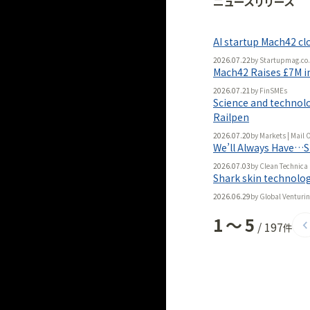
ニュースリリース
法人向け
「
BLITZ Portal
AI startup Mach42 cl
無料
2026.07.22
by
Startupmag.co
Mach42 Raises £7M in
2026.07.21
by
FinSMEs
Science and technol
Railpen
2026.07.20
by
Markets | Mail 
We’ll Always Have…
2026.07.03
by
Clean Technica
Shark skin technology
2026.06.29
by
Global Venturi
1
〜
5
/
197
件