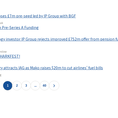
情報プラットフォーム
」の有料コンテンツです。
oses £7m pre-seed led by IP Group with BGF
で使ってみる
.uk
 Pre-Series A Funding
ogy investor IP Group rejects improved £752m offer from pension 
Online
SHARKFEST!
 attracts IAG as Mako raises $20m to cut airlines’ fuel bills
ng
1
2
3
...
40