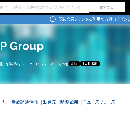
検索する
既に会員プランをご利用の方はログインし
IP Group
融・保険
/
広告・マーケ・コンシューマー・その他
金融
B to B (B2B)
ール
資金調達情報
出資先
類似企業
ニュースリリース