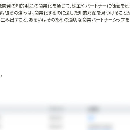
究機関発の知的財産の商業化を通じて、株主やパートナーに価値を創
す。彼らの強みは、商業化するのに適した知的財産を見つけること
を生み出すこと、あるいはそのための適切な商業パートナーシップ
スを管理することにあるのです。IPグループは、この分野における広
に関する内部知識を組み合わせることで、企業、パートナー、株主
圧倒的な実績を作り上げてきました。
er