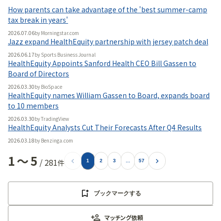
How parents can take advantage of the 'best summer-camp
無料で使ってみる
tax break in years'
2026.07.06
by
Morningstar.com
Jazz expand HealthEquity partnership with jersey patch deal
2026.06.17
by
Sports Business Journal
HealthEquity Appoints Sanford Health CEO Bill Gassen to
Board of Directors
2026.03.30
by
BioSpace
HealthEquity names William Gassen to Board, expands board
to 10 members
2026.03.30
by
TradingView
HealthEquity Analysts Cut Their Forecasts After Q4 Results
2026.03.18
by
Benzinga.com
1
〜
5
/
281
件
1
2
3
...
57
ブックマークする
マッチング依頼