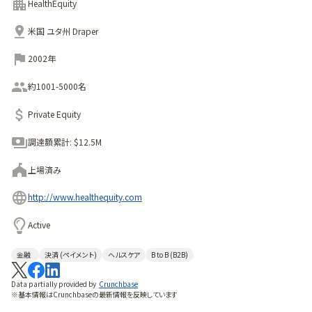
HealthEquity
米国 ユタ州 Draper
2002年
約1001-5000名
Private Equity
調達額累計:
$12.5M
上場済み
http://www.healthequity.com
Active
金融
決済 (ペイメント)
ヘルスケア
B to B (B2B)
Data partially provided by
Crunchbase
※基本情報はCrunchbaseの最新情報を反映しています