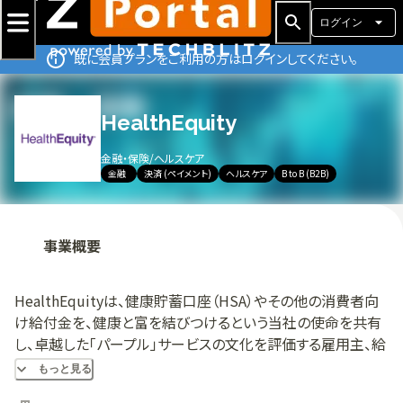
ログイン
既に会員プランをご利用の方はログインしてください。
HealthEquity
金融・保険
/
ヘルスケア
金融
決済 (ペイメント)
ヘルスケア
B to B (B2B)
事業概要
HealthEquityは、健康貯蓄口座（HSA）やその他の消費者向
け給付金を、健康と富を結びつけるという当社の使命を共有
し、卓越した「パープル」サービスの文化を評価する雇用主、給
付アドバイザー、医療・退職年金プロバイダーと提携し、1200
もっと見る
万を超える口座のために管理しています。