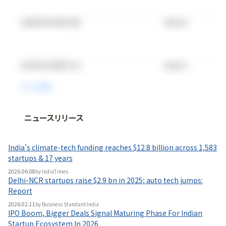
ニュースリリース
法人向け情報プラットフォーム
「
BLITZ Portal
」の有料コンテンツです。
India's climate-tech funding reaches $12.8 billion across 1,583
無料で使ってみる
startups & 17 years
2026.06.08
by
IndiaTimes
Delhi-NCR startups raise $2.9 bn in 2025; auto tech jumps:
Report
2026.02.11
by
Business Standard India
IPO Boom, Bigger Deals Signal Maturing Phase For Indian
Startup Ecosystem In 2026