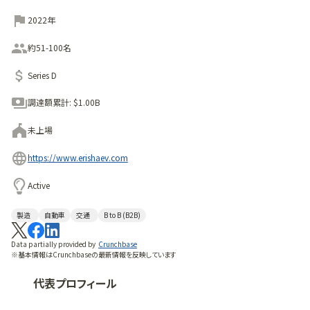
2022年
約51-100名
Series D
調達額累計:
$1.00B
未上場
https://www.erishaev.com
Active
製造
自動車
交通
B to B (B2B)
Data partially provided by
Crunchbase
※基本情報はCrunchbaseの最新情報を反映しています
代表プロフィール