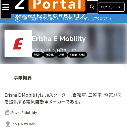
ログイン
既に会員プランをご利用の方はログインしてください。
Erisha E Mobility
製造・ものづくり
/
自動車・モビリティ
製造
自動車
交通
B to B (B2B)
事業概要
Erisha E Mobilityは、eスクーター、自転車、三輪車、電気バス
を提供する電気自動車メーカーである。
Erisha E Mobility
インド New Delhi