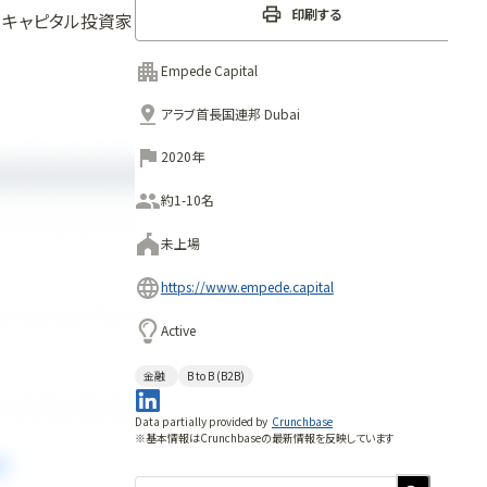
印刷する
ーキャピタル投資家
Empede Capital
アラブ首長国連邦 Dubai
2020年
約1-10名
未上場
https://www.empede.capital
Active
金融
B to B (B2B)
Data partially provided by
Crunchbase
※基本情報はCrunchbaseの最新情報を反映しています