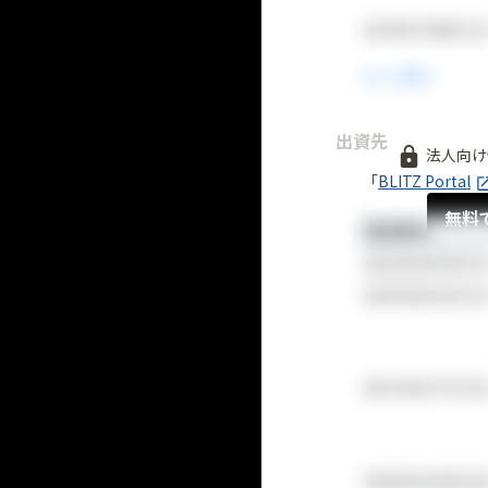
出資先
法人向け
「
BLITZ Portal
無料