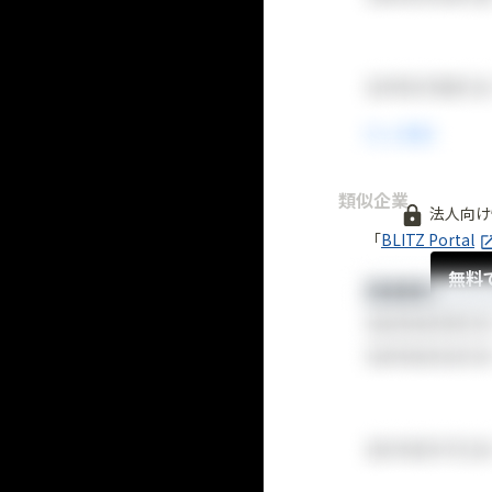
類似企業
法人向け
「
BLITZ Portal
無料