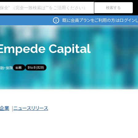
検索する
既に会員プランをご利用の方はログインし
Empede Capital
融・保険
金融
B to B (B2B)
企業
ニュースリリース