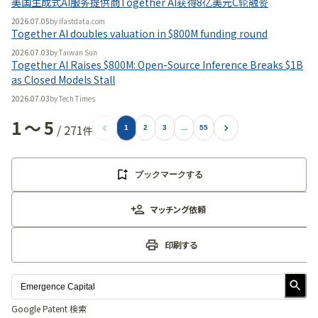
美国生成式AI服务提供商Together AI获得8亿美元C轮融资
2026.07.05
by
ifastdata.com
Together AI doubles valuation in $800M funding round
2026.07.03
by
Taiwan Sun
Together AI Raises $800M: Open-Source Inference Breaks $1B
as Closed Models Stall
2026.07.03
by
Tech Times
1
〜
5
/
271
件
1
2
3
...
55
ブックマークする
マッチング依頼
印刷する
Google Patent 検索