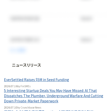
ニュースリリース
法人向け情報プラットフォーム
「
BLITZ Portal
」の有料コンテンツです。
EverSettled Raises $5M in Seed Funding
無料で使ってみる
2026.07.16
by
FinSMEs
5 Interesting Startup Deals You May Have Missed: AI That
Dispatches The Plumber, Underground Warfare And Cutting
Down Private-Market Paperwork
2026.07.10
by
Crunchbase News