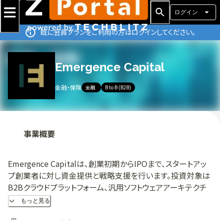
ログイン
既に会員プランをご利用の方はログインしてください。
Emergence Capital
金融・保険
金融
B to B (B2B)
事業概要
Emergence Capitalは、創業初期からIPOまで、スタートアッ
プ創業者に対し資金提供と戦略支援を行います。投資対象は
B2Bクラウドプラットフォーム、汎用ソフトウェアアーキテクチ
ャ、業界特化型アプリケーションおよび人工知能システムで
もっと見る
す。パートナー体制では中心的な戦略貢献や機関レベルのデ