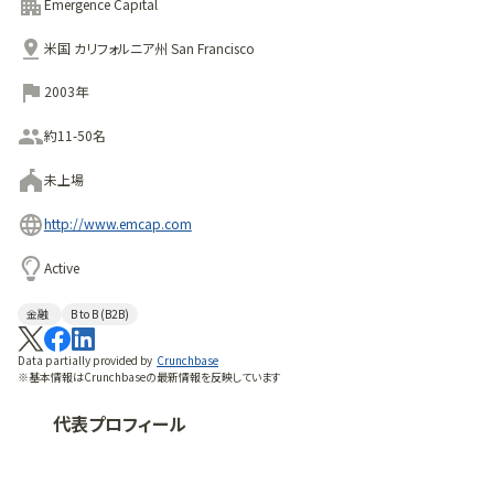
ューデリジェンス支援に加え、ポートフォリオ全体にわたる運
Emergence Capital
営助言を提供します。
米国 カリフォルニア州 San Francisco
2003年
約11-50名
未上場
http://www.emcap.com
Active
金融
B to B (B2B)
Data partially provided by
Crunchbase
※基本情報はCrunchbaseの最新情報を反映しています
代表プロフィール