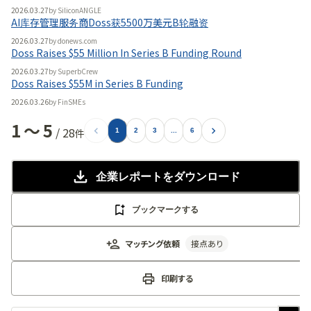
2026.03.27
by
SiliconANGLE
AI库存管理服务商Doss获5500万美元B轮融资
2026.03.27
by
donews.com
Doss Raises $55 Million In Series B Funding Round
2026.03.27
by
SuperbCrew
Doss Raises $55M in Series B Funding
2026.03.26
by
FinSMEs
1
〜
5
/
28
件
1
2
3
...
6
企業レポート
をダウンロード
ブックマークする
マッチング依頼
接点あり
印刷する