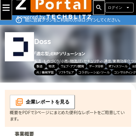
ログイン
既に会員プランをご利用の方はログインしてください。
Doss
「適応型」ERPソリューション
製造・ものづくり
/
小売・物流
/
IT・セキュリティ・通信
/
業務効率化ツ
製造
物流
ウェブ・アプリ開発
データ分析
オフィスツール
会
AI / 機械学習
ソフトウェア
コラボレーションツール
コンサルティング
企業レポート
を見る
概要をPDFで3ページにまとめた便利なレポートをご用意してい
ます。
事業概要