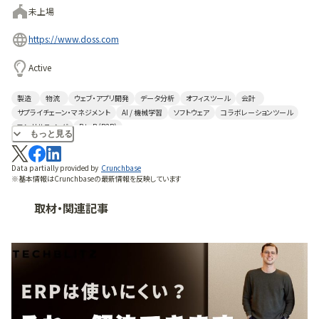
未上場
https://www.doss.com
Active
製造
物流
ウェブ・アプリ開発
データ分析
オフィスツール
会計
サプライチェーン・マネジメント
AI / 機械学習
ソフトウェア
コラボレーションツール
コンサルティング
B to B (B2B)
もっと見る
Data partially provided by
Crunchbase
※基本情報はCrunchbaseの最新情報を反映しています
取材・関連記事