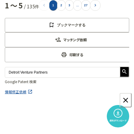
1
〜
5
/
135
件
1
2
3
...
27
ブックマークする
マッチング依頼
印刷する
Google Patent 検索
情報修正依頼