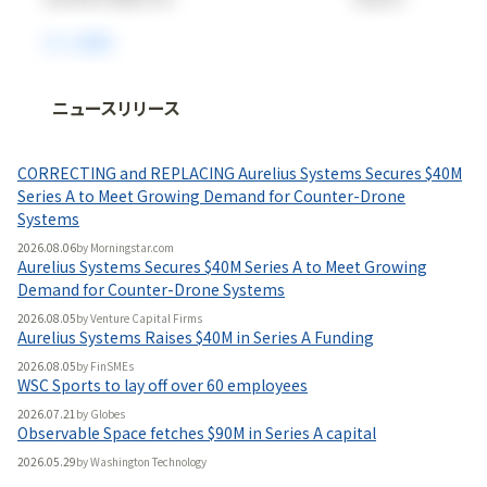
ニュースリリース
法人向け情報プラットフォーム
「
BLITZ Portal
」の有料コンテンツです。
CORRECTING and REPLACING Aurelius Systems Secures $40M
無料で使ってみる
Series A to Meet Growing Demand for Counter-Drone
Systems
2026.08.06
by
Morningstar.com
Aurelius Systems Secures $40M Series A to Meet Growing
Demand for Counter-Drone Systems
2026.08.05
by
Venture Capital Firms
Aurelius Systems Raises $40M in Series A Funding
2026.08.05
by
FinSMEs
WSC Sports to lay off over 60 employees
2026.07.21
by
Globes
Observable Space fetches $90M in Series A capital
2026.05.29
by
Washington Technology