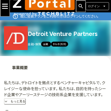
ログイン
既に会員プランをご利用の方はログインしてください。
Detroit Venture Partners
金融・保険
金融
B to B (B2B)
事業概要
私たちは、デトロイトを拠点とするベンチャーキャピタルで、ク
レイジーな使命を担っています。 私たちは、目的を持ったシー
ド企業やアーリーステージの技術系企業を支援しています。
私たちの目的は、起業の炎を通じてデトロイト地域の再建を
もっと見る
支援することです。 私たちは、起業を創造的な表現の場であ