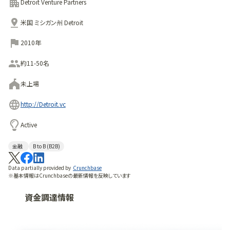
り、世界を変える機会であると考えています。 そうでないなら、
Detroit Venture Partners
なぜ悩むのでしょう？ 私たちはクリエイティブなビジネス・ビ
米国 ミシガン州 Detroit
ルダーであり、マネー・マネージャーではありません。 私たち
は、他の起業家が有意義な会社を設立し、成長するのを支援
2010年
する起業家なのです。 アイデアや業界についてだけではあり
ません。 私たちは、夢と実行を兼ね備えた情熱的な起業家を
約11-50名
支援するのです。優れた思考は、立派な卒業証書よりも優先さ
未上場
れます。想像力は血統に勝るのです。 インターネット、デジタル
メディア、マーケティングテクノロジー、DtoC、スポーツ＆エン
http://Detroit.vc
ターテイメント、ソーシャルメディア、Eコマース、ソフトウェアな
ど。 バイオテクノロジーや先端製造業のアイデアは画期的か
Active
もしれませんが、それは私たちの関心事ではありません。 私た
金融
B to B (B2B)
ちが関わると、台無しになるだけです。
Data partially provided by
Crunchbase
※基本情報はCrunchbaseの最新情報を反映しています
資金調達情報