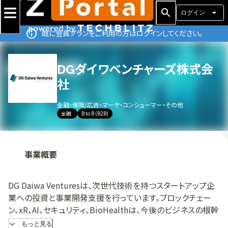
ログイン
既に会員プランをご利用の方はログインしてください。
DGダイワベンチャーズ株式会
社
金融・保険
/
広告・マーケ・コンシューマー・その他
金融
B to B (B2B)
事業概要
DG Daiwa Venturesは、次世代技術を持つスタートアップ企
業への投資と事業開発支援を行っています。ブロックチェー
ン、xR、AI、セキュリティ、BioHealthは、今後のビジネスの根幹
になる可能性が高いため、重点的に投資している。また、この5
もっと見る