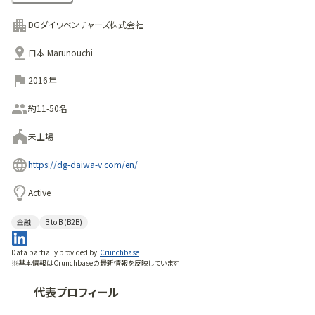
つのコア技術に加え、重複したりアプリケーションレイヤーと
なることが多いIoT技術にも着目したファンドとなる予定で
DGダイワベンチャーズ株式会社
す。
日本 Marunouchi
2016年
約11-50名
未上場
https://dg-daiwa-v.com/en/
Active
金融
B to B (B2B)
Data partially provided by
Crunchbase
※基本情報はCrunchbaseの最新情報を反映しています
代表プロフィール