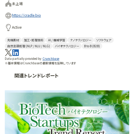
未上場
https://cradle.bio
Active
先端素材
加工・処理技術
AI / 機械学習
ナノテクノロジー
ソフトウェア
自然言語処理 (NLP / NLU / NLG)
バイオテクノロジー
B to B (B2B)
Data partially provided by
Crunchbase
※基本情報はCrunchbaseの最新情報を反映しています
関連トレンドレポート