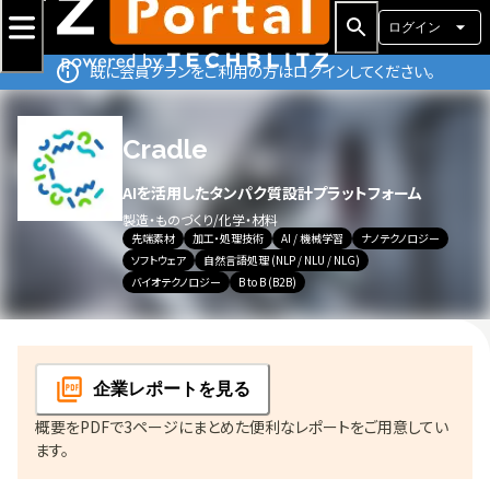
ログイン
既に会員プランをご利用の方はログインしてください。
Cradle
AIを活用したタンパク質設計プラットフォーム
製造・ものづくり
/
化学・材料
先端素材
加工・処理技術
AI / 機械学習
ナノテクノロジー
ソフトウェア
自然言語処理 (NLP / NLU / NLG)
バイオテクノロジー
B to B (B2B)
企業レポート
を見る
概要をPDFで3ページにまとめた便利なレポートをご用意してい
ます。