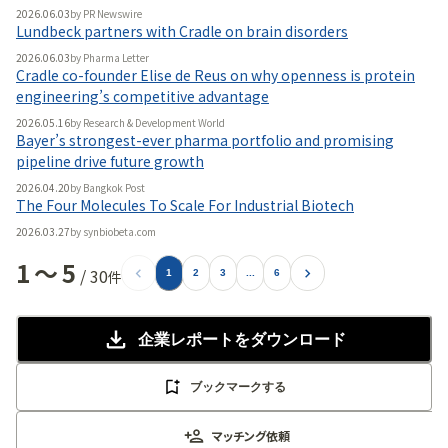
2026.06.03
by
PR Newswire
Lundbeck partners with Cradle on brain disorders
2026.06.03
by
Pharma Letter
Cradle co-founder Elise de Reus on why openness is protein
engineering’s competitive advantage
2026.05.16
by
Research & Development World
Bayer’s strongest-ever pharma portfolio and promising
pipeline drive future growth
2026.04.20
by
Bangkok Post
The Four Molecules To Scale For Industrial Biotech
2026.03.27
by
synbiobeta.com
1
〜
5
/
30
件
1
2
3
...
6
企業レポート
をダウンロード
ブックマークする
マッチング依頼