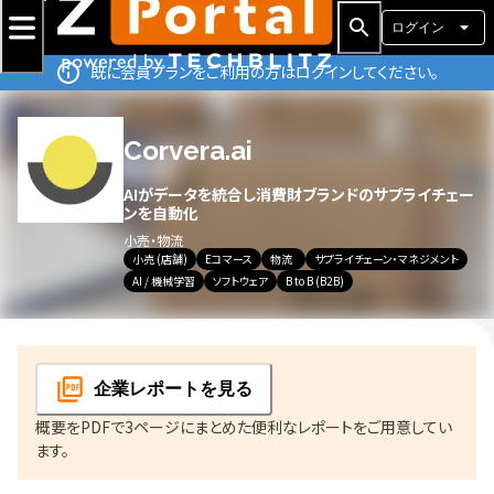
ログイン
既に会員プランをご利用の方はログインしてください。
Corvera.ai
AIがデータを統合し消費財ブランドのサプライチェー
ンを自動化
小売・物流
小売 (店舗)
Eコマース
物流
サプライチェーン・マネジメント
AI / 機械学習
ソフトウェア
B to B (B2B)
企業レポート
を見る
概要をPDFで3ページにまとめた便利なレポートをご用意してい
ます。