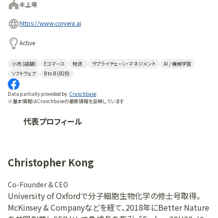
未上場
https://www.corvera.ai
Active
小売 (店舗)
Eコマース
物流
サプライチェーン・マネジメント
AI / 機械学習
ソフトウェア
B to B (B2B)
Data partially provided by
Crunchbase
※基本情報はCrunchbaseの最新情報を反映しています
代表プロフィール
Christopher Kong
Co-Founder & CEO
University of Oxfordで分子細胞生物化学の修士号取得。
McKinsey & Companyなどを経て、2018年にBetter Nature