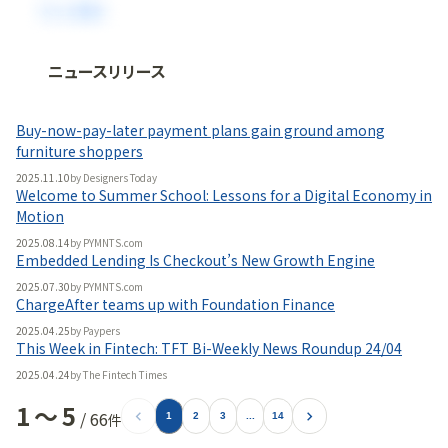
ニュースリリース
法人向け情報プラットフォーム
「
BLITZ Portal
」の有料コンテンツです。
Buy-now-pay-later payment plans gain ground among
無料で使ってみる
furniture shoppers
2025.11.10
by
Designers Today
Welcome to Summer School: Lessons for a Digital Economy in
Motion
2025.08.14
by
PYMNTS.com
Embedded Lending Is Checkout’s New Growth Engine
2025.07.30
by
PYMNTS.com
ChargeAfter teams up with Foundation Finance
2025.04.25
by
Paypers
This Week in Fintech: TFT Bi-Weekly News Roundup 24/04
2025.04.24
by
The Fintech Times
1
〜
5
/
66
件
1
2
3
...
14