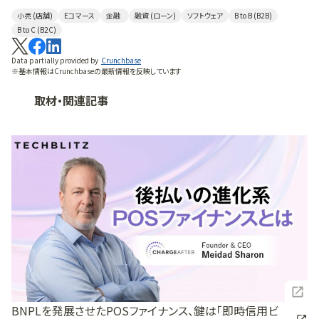
小売 (店舗)
Eコマース
金融
融資 (ローン)
ソフトウェア
B to B (B2B)
B to C (B2C)
Data partially provided by
Crunchbase
※基本情報はCrunchbaseの最新情報を反映しています
取材・関連記事
BNPLを発展させたPOSファイナンス、鍵は「即時信用ビ