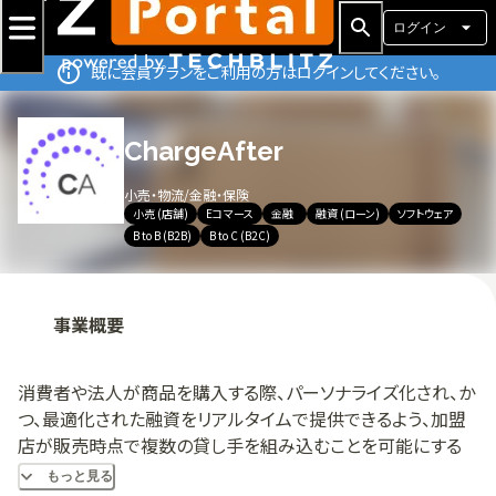
ログイン
既に会員プランをご利用の方はログインしてください。
ChargeAfter
小売・物流
/
金融・保険
小売 (店舗)
Eコマース
金融
融資 (ローン)
ソフトウェア
B to B (B2B)
B to C (B2C)
事業概要
消費者や法人が商品を購入する際、パーソナライズ化され、か
つ、最適化された融資をリアルタイムで提供できるよう、加盟
店が販売時点で複数の貸し手を組み込むことを可能にする
組み込み型融資（Embedded Lending）のプラットフォーム。
もっと見る