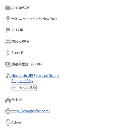
ChargeAfter
米国 ニューヨーク州 New York
2017年
約51-100名
Series B
調達額累計:
$61.0M
Mitsubishi UFJ Financial Group
Plug and Play
株式会社三菱ＵＦＪ銀行
もっと見る
未上場
https://chargeafter.com/
Active