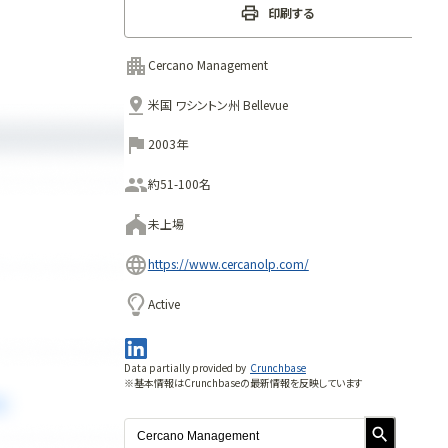
印刷する
Cercano Management
米国 ワシントン州 Bellevue
2003年
約51-100名
未上場
https://www.cercanolp.com/
Active
Data partially provided by
Crunchbase
※基本情報はCrunchbaseの最新情報を反映しています