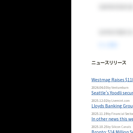
ニュースリリース
法人向け
「
BLITZ Portal
Westmag Raises $11
無料
2026.06.03
by
Ventureburn
Seattle’s Yoodli sec
2025.12.02
by
Livemint.com
Lloyds Banking Group
2025.11.19
by
Financial Secto
In other news this w
2025.10.25
by
Silicon Canals
Bronto: $14 Million 