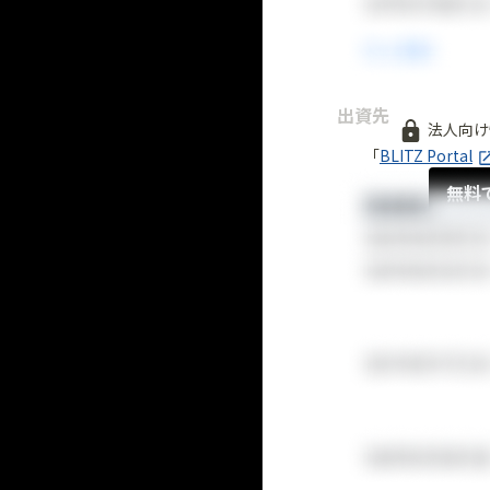
出資先
法人向け
「
BLITZ Portal
無料