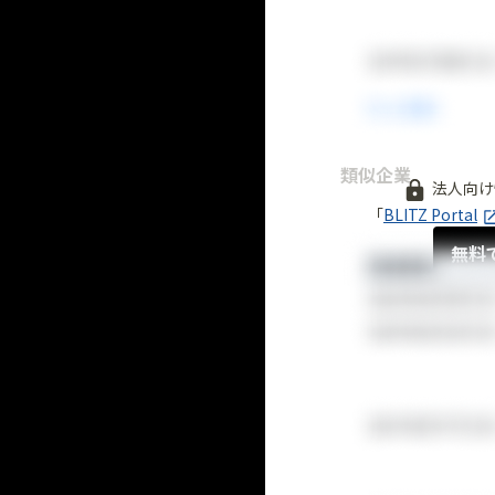
類似企業
法人向け
「
BLITZ Portal
無料