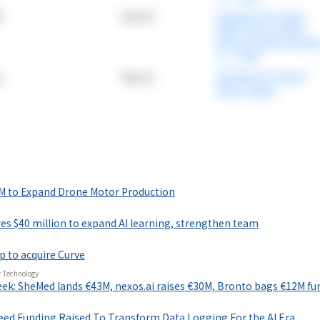
情報プラットフォーム
」の有料コンテンツです。
M to Expand Drone Motor Production
で使ってみる
ures $40 million to expand AI learning, strengthen team
 to acquire Curve
r Technology
eek: SheMed lands €43M, nexos.ai raises €30M, Bronto bags €12M f
Seed Funding Raised To Transform Data Logging For the AI Era