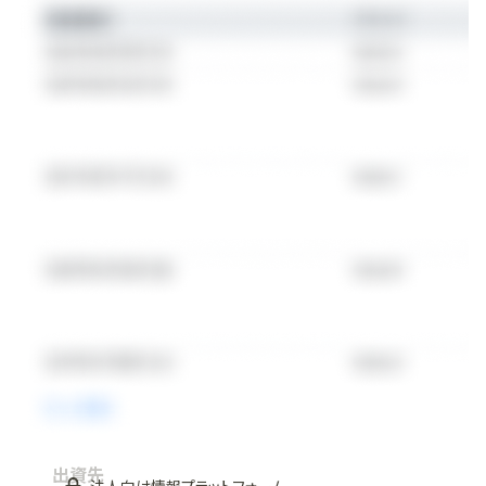
において同種の中で最大の専業戦略となっています。
GP Strategic Capitalは、実績あるオルタナティブ資産運用会
社に対し、長期的な少数株主出資および資金調達を提供して
います。 設立以来、70以上のパートナーシップを通じて100件
以上の取引を完了しており、6億ドル以上のGP少数持分取引
の87％を占めています。この市場での圧倒的なシェアにより、
10億ドルを超える単一の投資実行が可能な規模を確立して
います。 また、バリュー・クリエーション・チームがパートナー企
業の資金調達、成長計画、業務改善を支援しています。さらに、
このプラットフォームにはNBAとの業界初の提携も含まれて
います。ブルー・オウルの「ホームコート・パートナーズ
（HomeCourt Partners）」ファンドは、無制限の数のNBAフラ
ンチャイズの少数株式を取得することが承認された唯一の機
関投資家であり、現在はサクラメント・キングスとアトランタ・
ホークスの株式を保有しています。
ブルー・オウルの経営陣には、共同CEOのダグ・オストロバーと
マーク・リップシュルツ、共同社長のクレイグ・パッカー（クレジ
ット部門責任者）、 マーク・ザール（リアル・アセット部門責任
出資先