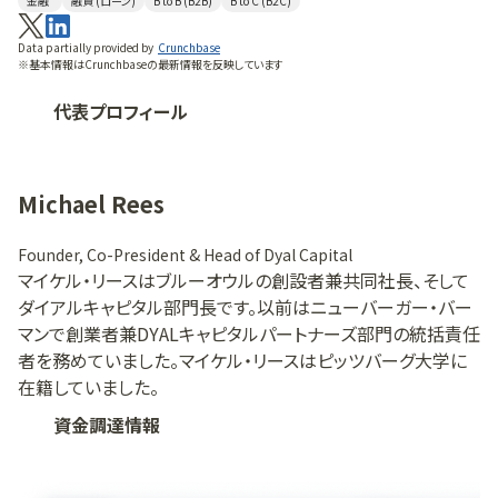
金融
融資 (ローン)
B to B (B2B)
B to C (B2C)
の資金調達パートナーとして機能している。ダイレクト・レンデ
ィングは、主にプライベート・エクイティ（PE）出資の有無を問
Data partially provided by
Crunchbase
わず、アッパー・ミドルマーケット企業を対象としたシニア・セ
※基本情報はCrunchbaseの最新情報を反映しています
ックド・ローンに注力している。同チームは、150社以上の異な
代表プロフィール
るPEスポンサーと連携し、数百件の取引を成立させてきた。 2
番目に大きな戦略であるオルタナティブ・クレジットは、アセッ
トベース・ファイナンスに重点を置き、公開市場および私募市
Michael Rees
場を通じて金融資産およびハードアセットの分散されたポー
トフォリオを構築するためのクレジット志向の投資を行ってい
ます。 オルタナティブ・クレジット戦略は、過去4年間のうち3回
Founder, Co-President & Head of Dyal Capital
マイケル・リースはブルーオウルの創設者兼共同社長、そして
（2021年、2023年、2024年）、「スペシャリティ・ファイナンス・レ
ダイアルキャピタル部門長です。以前はニューバーガー・バー
ンダー・オブ・ザ・イヤー（米州）」の称号を獲得しました。
マンで創業者兼DYALキャピタルパートナーズ部門の統括責任
リアル・アセット部門は、ネットリース、不動産クレジット、デジ
者を務めていました。マイケル・リースはピッツバーグ大学に
タルインフラストラクチャーにわたる投資を管理しています。
在籍していました。
ネットリース戦略は、数百のテナントとの契約関係を通じて数
千のエクイティ資産を保有しており、これは米国でも最大級の
資金調達情報
ポートフォリオの一つであり、市場サイクルを問わず投資家に
長期にわたる安定収益を提供するために構築されたプラット
フォームです。ブルー・オウルのデジタルインフラ戦略は、北米