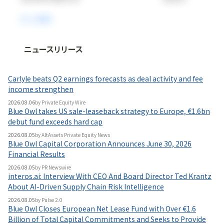
ニュースリリース
法人向け情報プラットフォーム
「
BLITZ Portal
」の有料コンテンツです。
Carlyle beats Q2 earnings forecasts as deal activity and fee
無料で使ってみる
income strengthen
2026.08.06
by
Private Equity Wire
Blue Owl takes US sale-leaseback strategy to Europe, €1.6bn
debut fund exceeds hard cap
2026.08.05
by
AltAssets Private Equity News
Blue Owl Capital Corporation Announces June 30, 2026
Financial Results
2026.08.05
by
PR Newswire
interos.ai: Interview With CEO And Board Director Ted Krantz
About AI-Driven Supply Chain Risk Intelligence
2026.08.05
by
Pulse 2.0
Blue Owl Closes European Net Lease Fund with Over €1.6
Billion of Total Capital Commitments and Seeks to Provide