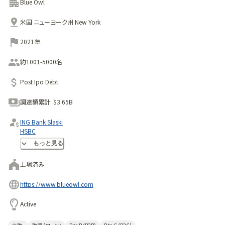
ャピタル・ソリューションを提供するとともに、機関投資家、個
Blue Owl
人投資家、保険会社に対し、高いパフォーマンス、リスク調整後
米国 ニューヨーク州 New York
リターン、および元本保全を目指す差別化されたオルタナティ
ブ投資機会を提供しています。
2021年
同社は3つの前身企業から成り立っています。2016年にダグ・
オストロバー、マーク・リップシュルツ、クレイグ・パッカーによ
約1001-5000名
って設立されたオウル・ロック・キャピタルは、主にプライベー
Post Ipo Debt
ト・エクイティの支援を受ける中堅・大企業向けの主要な直接
融資業者としての地位を確立しました。 一方、マイケル・リー
調達額累計:
$3.65B
スがニューバーガー・バーマン在籍中の2010年に設立したダ
イアル・キャピタル・パートナーズは、プライベート・エクイティ・
ING Bank Slaski
HSBC
ファームへの少数株式投資（GPステーク）という手法の先駆者
SMBC
もっと見る
となりました。これら2つの事業は合併し、2021年5月に上場
を果たしてブルー・オウル・キャピタルが誕生しました。 その後
上場済み
数ヶ月で、同社は2009年に設立されたネットリース専門のオ
ーク・ストリート・リアル・エステート・キャピタルを買収し、第3
https://www.blueowl.com
の事業柱を確立しました。
Active
ブルー・オウル・キャピタルの最大の投資プラットフォームであ
るクレジット部門は、主に2つのチャネルを通じて非上場企業