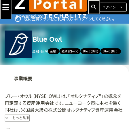
ログイン
既に会員プランをご利用の方はログインしてください。
Blue Owl
金融・保険
金融
融資 (ローン)
B to B (B2B)
B to C (B2C)
事業概要
ブルー・オウル（NYSE: OWL）は、「オルタナティブ®」の概念を
再定義する資産運用会社です。ニューヨーク市に本社を置く
同社は、米国最大級の株式公開オルタナティブ資産運用会社
の一つです。 強固な恒久資本基盤を基盤として、ブルー・オウ
もっと見る
ルは企業の長期的な成長を促進するためのプライベート・キ