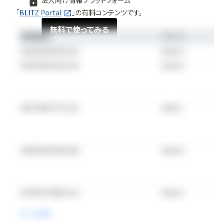
法人向け情報プラットフォーム
者）、マイケル・リース（GPストラテジック・キャピタル部門責任
「
BLITZ Portal
」の有料コンテンツです。
者）、CFOのアラン・カーシェンバウム、COOのアンドルー・ポラ
ンド、最高法務責任者のニーナ・レディが名を連ねています。同
無料で使ってみる
社は世界20カ所以上のオフィスに専門家を擁し、フィッチから
BBB+の信用格付けを取得しています。