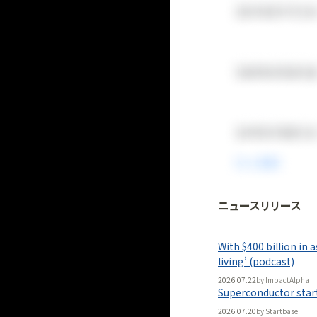
ニュースリリース
法人向け
「
BLITZ Portal
With $400 billion in
無料
living’ (podcast)
2026.07.22
by
ImpactAlpha
Superconductor start
2026.07.20
by
Startbase