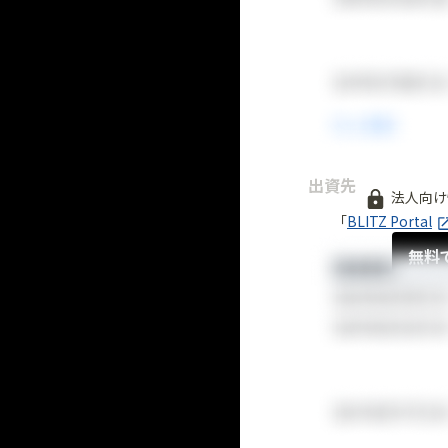
出資先
法人向け
「
BLITZ Portal
無料