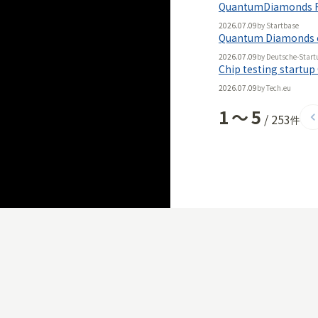
QuantumDiamonds Rec
2026.07.09
by
Startbase
Quantum Diamonds erh
2026.07.09
by
Deutsche-Start
Chip testing startu
2026.07.09
by
Tech.eu
1
〜
5
/
253
件