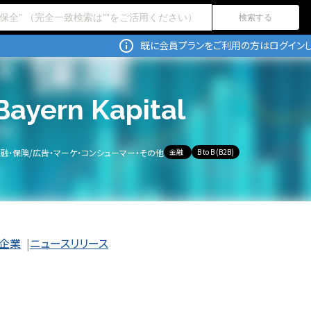
検索する
既に会員プランをご利用の方はログインし
Bayern Kapital
融・保険
/
広告・マーケ・コンシューマー・その他
金融
B to B (B2B)
企業
ニュースリリース