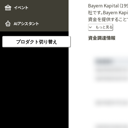
Bayern Kapita
イベント
社です。Bayern
資金を提供すること
AIアシスタント
通りです。IT/ソフトウ
もっと見る
そのファンドは250
資金調達情報
ルは現在、Seedfonds B
プロダクト切り替え
Wachstumsfon