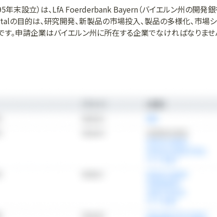
l（1995年末設立）は、LfA Foerderbank Bayern（バイエルン州の開
 Kapitalの目的は、研究開発、新製品の市場投入、製品の多様化、市
です。申請企業はバイエルン州に所在する企業でなければなりませ
ェア、ライフサイエンス、新素材、マイクロシステム、環境技術など。 Bayer
社以上に投資し、現在3億4千万ユーロのファンドを運用しています。
ayern、Clusterfonds Start-Up！、Innovationsfonds、Innovat
ds Bayernという5つの投資ファンドを運営しています。