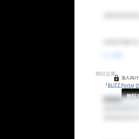
類似企業
法人向け
「
BLITZ Portal
無料