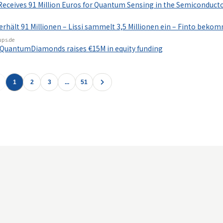
eives 91 Million Euros for Quantum Sensing in the Semiconducto
ält 91 Millionen – Lissi sammelt 3,5 Millionen ein – Finto bekom
ups.de
p QuantumDiamonds raises €15M in equity funding
1
2
3
...
51
運営会社
プライバシーポリシー
お問い合わせ
|
Copyright ©
2026
Ish