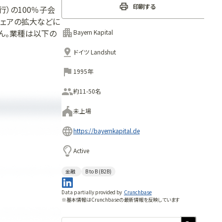
印刷する
発銀行）の100％子会
場シェアの拡大などに
ん。業種は以下の
Bayern Kapital
n Kapitalと
ドイツ Landshut
バイエルン・カピタ
ionsfonds EFRE、
1995年
約11-50名
未上場
https://bayernkapital.de
Active
金融
B to B (B2B)
Data partially provided by
Crunchbase
※基本情報はCrunchbaseの最新情報を反映しています