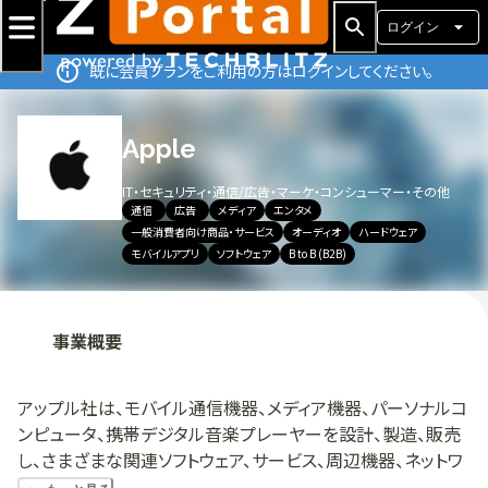
ログイン
既に会員プランをご利用の方はログインしてください。
Apple
IT・セキュリティ・通信
/
広告・マーケ・コンシューマー・その他
通信
広告
メディア
エンタメ
一般消費者向け商品・サービス
オーディオ
ハードウェア
モバイルアプリ
ソフトウェア
B to B (B2B)
事業概要
アップル社は、モバイル通信機器、メディア機器、パーソナルコ
ンピュータ、携帯デジタル音楽プレーヤーを設計、製造、販売
し、さまざまな関連ソフトウェア、サービス、周辺機器、ネットワ
ークソリューション、サードパーティのデジタルコンテンツやア