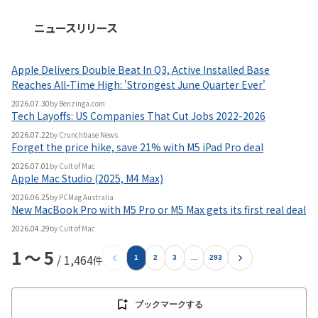
ニュースリリース
法人向け情報プラットフォーム
「
BLITZ Portal
」の有料コンテンツです。
Apple Delivers Double Beat In Q3, Active Installed Base
無料で使ってみる
Reaches All-Time High: 'Strongest June Quarter Ever'
2026.07.30
by
Benzinga.com
Tech Layoffs: US Companies That Cut Jobs 2022-2026
2026.07.22
by
Crunchbase News
Forget the price hike, save 21% with M5 iPad Pro deal
2026.07.01
by
Cult of Mac
Apple Mac Studio (2025, M4 Max)
2026.06.25
by
PCMag Australia
New MacBook Pro with M5 Pro or M5 Max gets its first real deal
2026.04.29
by
Cult of Mac
1
〜
5
/
1,464
件
1
2
3
...
293
ブックマークする