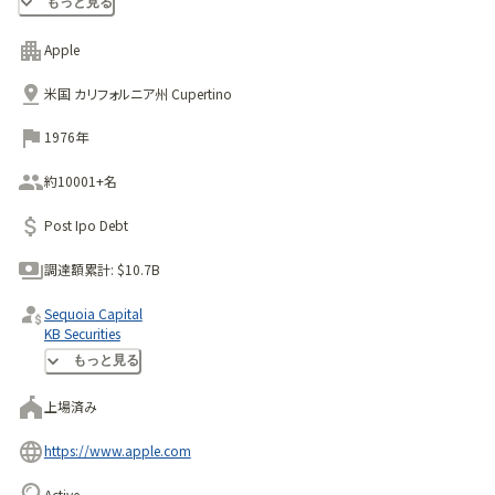
もっと見る
プリケーションを販売している企業である。アップルは、
iPhone、iPad、iPod、Mac、Apple TV、コンシューマ向けおよ
Apple
びプロフェッショナル向けソフトウェア・アプリケーション・ポー
米国 カリフォルニア州 Cupertino
トフォリオ、iOSおよびOS Xオペレーティング・システム、
iCloud、アクセサリ、サービス、サポートなど、多くの製品とサ
1976年
ービスを提供している。
アップルは、小売店、オンラインストア、直販部隊、サードパー
約10001+名
ティーの携帯電話ネットワーク事業者、卸売業者、小売業者、
Post Ipo Debt
付加価値再販業者を通じて世界各地で製品を販売し、またオ
ンラインストアや小売店を通じてアプリケーションソフトウェア
調達額累計:
$10.7B
やアクセサリを含むサードパーティーのiPhone、iPad、Mac、
iPod対応製品を販売している。
Sequoia Capital
KB Securities
Sam Shirazi Maqam
もっと見る
上場済み
https://www.apple.com
Active