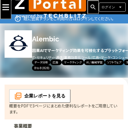
ログイン
既に会員プランをご利用の方はログインしてください。
Alembic
因果AIでマーケティング効果を可視化するプラットフォ
IT・セキュリティ・通信
/
業務効率化ツール
/
広告・マーケ・コンシュ
データ分析
広告
マーケティング
AI / 機械学習
ソフトウェア
B to B (B2B)
企業レポート
を見る
概要をPDFで3ページにまとめた便利なレポートをご用意してい
ます。
事業概要