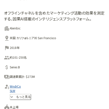
オフラインチャネルを含めたマーケティング活動の効果を測定
する、因果AI搭載のインテリジェンスプラットフォーム。
Alembic
米国 カリフォルニア州 San Francisco
2018年
約101-250名
Series B
調達額累計:
$273M
WndrCo
SLW
NextEquity Partners
もっと見る
未上場