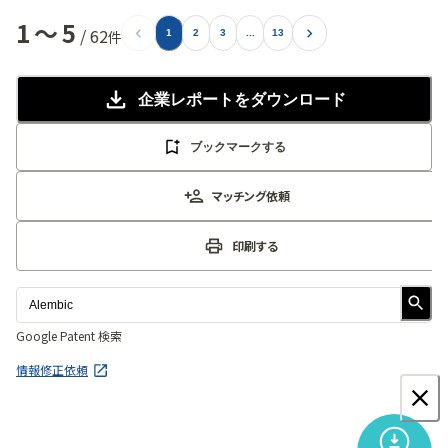
1
〜
5
/
62
件
1
2
3
...
13
企業レポート
をダウンロード
ブックマークする
マッチング依頼
印刷する
Google Patent 検索
情報修正依頼