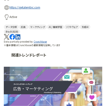
https://getalembic.com
Active
データ分析
広告
マーケティング
AI / 機械学習
ソフトウェア
生成AI
B to B (B2B)
Data partially provided by
Crunchbase
※基本情報はCrunchbaseの最新情報を反映しています
関連トレンドレポート