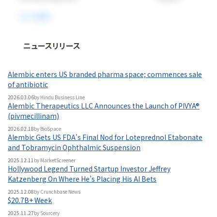
ニュースリリース
法人向け情報プラットフォーム
「
BLITZ Portal
」の有料コンテンツです。
Alembic enters US branded pharma space; commences sale
無料で使ってみる
of antibiotic
2026.03.06
by
Hindu Business Line
Alembic Therapeutics LLC Announces the Launch of PIVYA®
(pivmecillinam)
2026.02.18
by
BioSpace
Alembic Gets US FDA's Final Nod for Loteprednol Etabonate
and Tobramycin Ophthalmic Suspension
2025.12.11
by
MarketScreener
Hollywood Legend Turned Startup Investor Jeffrey
Katzenberg On Where He’s Placing His AI Bets
2025.12.08
by
Crunchbase News
$20.7B+ Week
2025.11.27
by
Sourcery