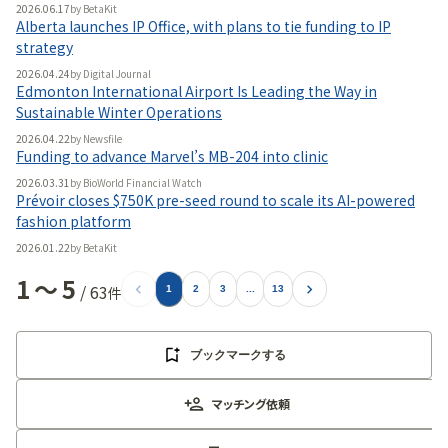
2026.06.17
by
BetaKit
Alberta launches IP Office, with plans to tie funding to IP
strategy
2026.04.24
by
Digital Journal
Edmonton International Airport Is Leading the Way in
Sustainable Winter Operations
2026.04.22
by
Newsfile
Funding to advance Marvel’s MB-204 into clinic
2026.03.31
by
BioWorld Financial Watch
Prévoir closes $750K pre-seed round to scale its AI-powered
fashion platform
2026.01.22
by
BetaKit
1
〜
5
/
63
件
1
2
3
...
13
ブックマークする
マッチング依頼