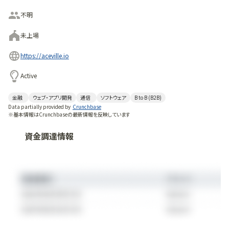
不明
未上場
https://aceville.io
Active
金融
ウェブ・アプリ開発
通信
ソフトウェア
B to B (B2B)
Data partially provided by
Crunchbase
※基本情報はCrunchbaseの最新情報を反映しています
資金調達情報