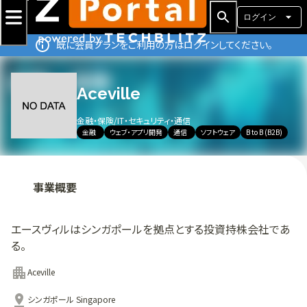
ログイン
既に会員プランをご利用の方はログインしてください。
Aceville
金融・保険
/
IT・セキュリティ・通信
金融
ウェブ・アプリ開発
通信
ソフトウェア
B to B (B2B)
事業概要
エースヴィルはシンガポールを拠点とする投資持株会社であ
る。
Aceville
シンガポール Singapore