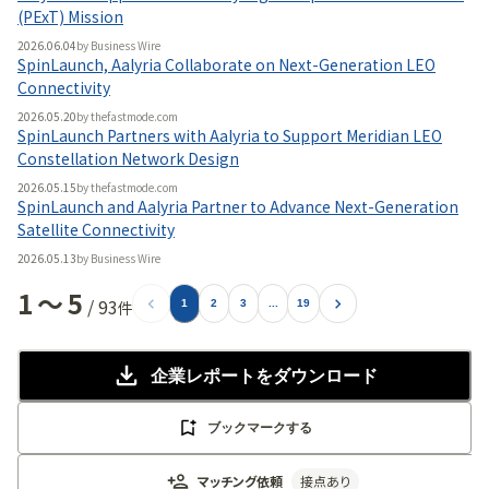
(PExT) Mission
2026.06.04
by
Business Wire
SpinLaunch, Aalyria Collaborate on Next-Generation LEO
Connectivity
2026.05.20
by
thefastmode.com
SpinLaunch Partners with Aalyria to Support Meridian LEO
Constellation Network Design
2026.05.15
by
thefastmode.com
SpinLaunch and Aalyria Partner to Advance Next-Generation
Satellite Connectivity
2026.05.13
by
Business Wire
1
〜
5
/
93
件
1
2
3
...
19
企業レポート
をダウンロード
ブックマークする
マッチング依頼
接点あり