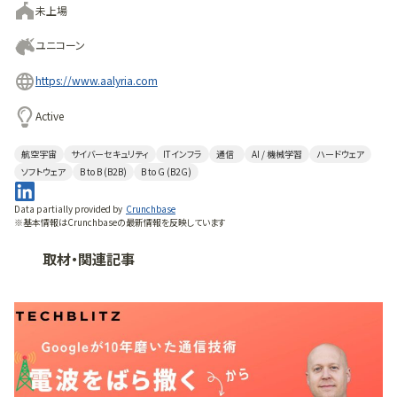
未上場
ユニコーン
https://www.aalyria.com
Active
航空宇宙
サイバーセキュリティ
ITインフラ
通信
AI / 機械学習
ハードウェア
ソフトウェア
B to B (B2B)
B to G (B2G)
Data partially provided by
Crunchbase
※基本情報はCrunchbaseの最新情報を反映しています
取材・関連記事