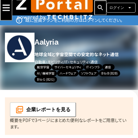
ログイン
既に会員プランをご利用の方はログインしてください。
Aalyria
地球全域と宇宙空間での安定的なネット通信
自動車・モビリティ
/
IT・セキュリティ・通信
航空宇宙
サイバーセキュリティ
ITインフラ
通信
AI / 機械学習
ハードウェア
ソフトウェア
B to B (B2B)
B to G (B2G)
企業レポート
を見る
概要をPDFで3ページにまとめた便利なレポートをご用意してい
ます。