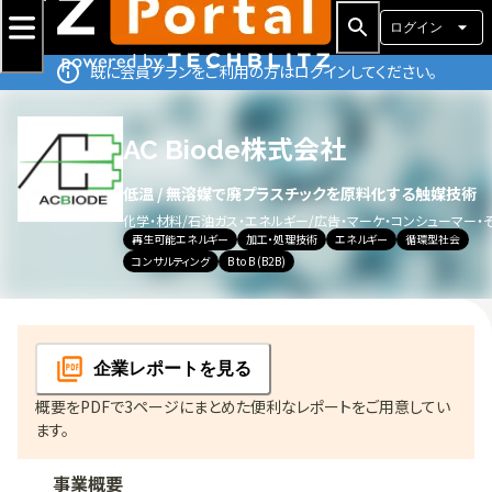
ログイン
既に会員プランをご利用の方はログインしてください。
AC Biode株式会社
低温 / 無溶媒で廃プラスチックを原料化する触媒技術
化学・材料
/
石油ガス・エネルギー
/
広告・マーケ・コンシューマー・
再生可能エネルギー
加工・処理技術
エネルギー
循環型社会
コンサルティング
B to B (B2B)
企業レポート
を見る
概要をPDFで3ページにまとめた便利なレポートをご用意してい
ます。
事業概要