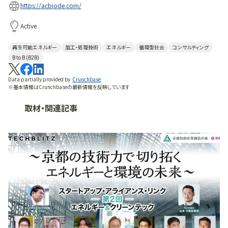
https://acbiode.com/
Active
再生可能エネルギー
加工・処理技術
エネルギー
循環型社会
コンサルティング
B to B (B2B)
Data partially provided by
Crunchbase
※基本情報はCrunchbaseの最新情報を反映しています
取材・関連記事