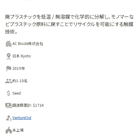
廃プラスチックを低温 / 無溶媒で化学的に分解し、モノマーな
どプラスチック原料に戻すことでリサイクルを可能にする触媒
技術。
AC Biode株式会社
日本 Kyoto
2019年
約1-10名
Seed
調達額累計:
$171K
VentureOut
未上場