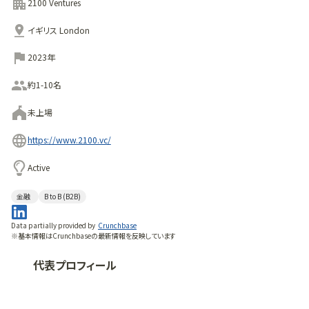
2100 Ventures
イギリス London
2023年
約1-10名
未上場
https://www.2100.vc/
Active
金融
B to B (B2B)
Data partially provided by
Crunchbase
※基本情報はCrunchbaseの最新情報を反映しています
代表プロフィール