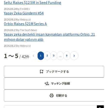
Seltz Raises $12.5M in Seed Funding
2026.06.24
by
FinSMEs
Yapay Zeka Gündemi #54
2026.06.19
by
Webrazzi
Orbio Raises $21M Series A
2026.06.15
by
The SaaS News
Yapay zeka destekli insan kaynakları platformu Orbio, 21
milyon dolar yatırım aldı
2026.06.15
by
Webrazzi
1
〜
5
/
42
件
1
2
3
...
9
ブックマークする
マッチング依頼
印刷する