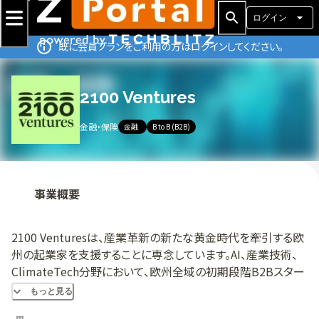
ログイン
既に会員プランをご利用の方はログインしてください。
2100 Ventures
金融・保険
金融
B to B (B2B)
事業概要
2100 Venturesは、産業革新の新たな黄金時代を牽引する欧
州の起業家を支援することに専念しています。AI、産業技術、
ClimateTech分野において、欧州全域の初期段階B2Bスター
トアップ企業へ投資を行っています。
もっと見る