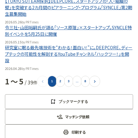
【TOKYO SUTEAM採択】DEEPCORE、スタートアップの「人・組織の
壁」を突破する2カ月間のピアラーニング・プログラム「SYNCLE」第2期
生募集開始
2026.05.26
by
PR Times
令三社・山田裕嗣氏が語る「ソース原理」×スタートアップ。SYNCLE特
別イベントを5月25日に開催
2026.05.15
by
PR Times
研究室に眠る最先端技術を“わかる！面白い！”に。DEEPCORE、ディー
プテックの可能性を解剖するYouTubeチャンネル「ハックツー！」を開
設
2026.04.28
by
PR Times
1
〜
5
/
39
件
1
2
3
...
8
ブックマークする
マッチング依頼
印刷する