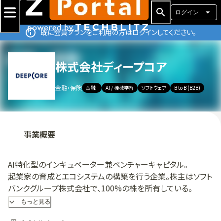
ログイン
既に会員プランをご利用の方はログインしてください。
株式会社ディープコア
金融・保険
金融
AI / 機械学習
ソフトウェア
B to B (B2B)
事業概要
AI特化型のインキュベーター兼ベンチャーキャピタル。
起業家の育成とエコシステムの構築を行う企業。株主はソフト
バンクグループ株式会社で、100%の株を所有している。
対象事業領域はディープラーニングやAIの周辺領域技術をベ
もっと見る
ースにビジネスを行う企業。投資検討から投資実行までの期