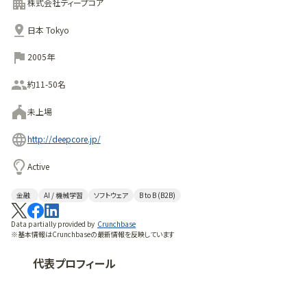
間は、通常1ヶ月程で行われる。
株式会社ディープコア
日本 Tokyo
2005年
約11-50名
未上場
http://deepcore.jp/
Active
金融
AI / 機械学習
ソフトウェア
B to B (B2B)
Data partially provided by
Crunchbase
※基本情報はCrunchbaseの最新情報を反映しています
代表プロフィール