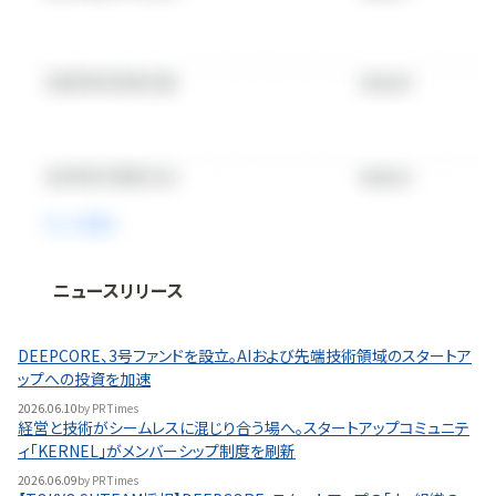
ニュースリリース
法人向け情報プラットフォーム
「
BLITZ Portal
」の有料コンテンツです。
DEEPCORE、3号ファンドを設立。AIおよび先端技術領域のスタートア
無料で使ってみる
ップへの投資を加速
2026.06.10
by
PR Times
経営と技術がシームレスに混じり合う場へ。スタートアップコミュニテ
ィ「KERNEL」がメンバーシップ制度を刷新
2026.06.09
by
PR Times