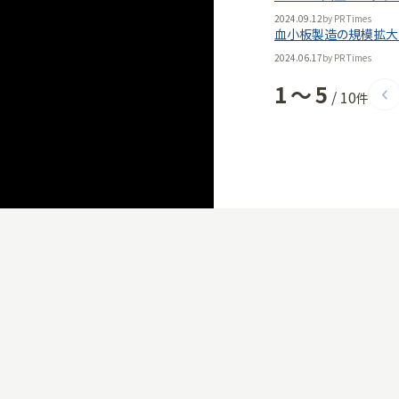
2024.09.12
by
PR Times
血小板製造の規模拡大
2024.06.17
by
PR Times
1
〜
5
/
10
件