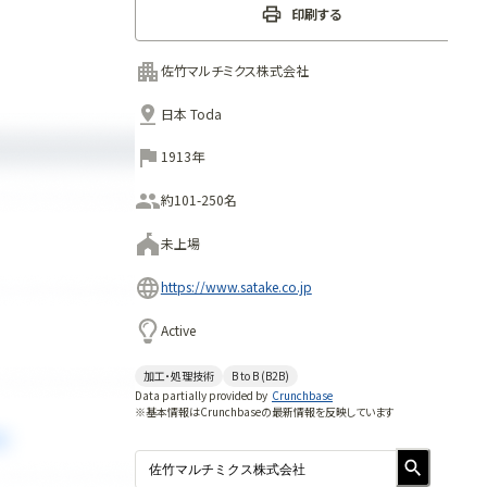
印刷する
佐竹マルチミクス株式会社
日本 Toda
1913年
約101-250名
未上場
https://www.satake.co.jp
Active
加工・処理技術
B to B (B2B)
Data partially provided by
Crunchbase
※基本情報はCrunchbaseの最新情報を反映しています