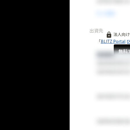
出資先
法人向け
「
BLITZ Portal
無料