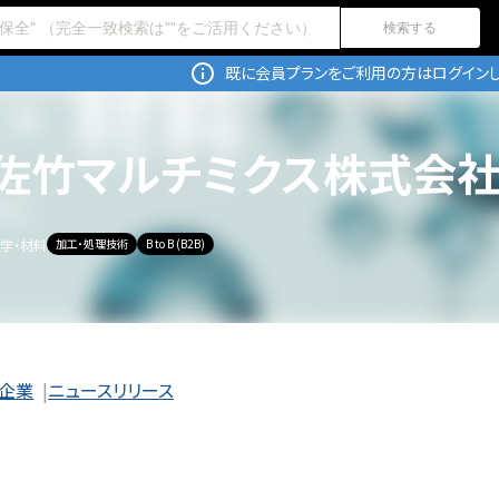
検索する
既に会員プランをご利用の方はログインし
佐竹マルチミクス株式会
学・材料
加工・処理技術
B to B (B2B)
企業
ニュースリリース