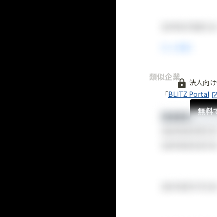
類似企業
法人向け
「
BLITZ Portal
無料