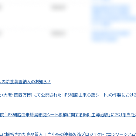
情報プラットフォーム
」の有料コンテンツです。
への培養装置納入のお知らせ
で使ってみる
会（大阪・関西万博）にて公開された「iPS細胞由来心筋シート」の作製にお
院「iPS細胞由来膵島細胞シート移植に関する医師主導治験」における当
ラムに採択された高品質人工血小板の連続製造プロジェクトにコンソーシアム