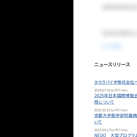
ニュースリリース
法人向け
「
BLITZ Portal
タカラバイオ株式会社
無料
2026.07.01
by
PR Times
2025年日本国際博覧
用について
2025.05.01
by
PR Times
京都大学医学部附属病
いて
2025.04.17
by
PR Times
NEDO 大型プログ