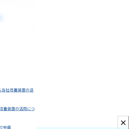
ける当社培養装置の活
社培養装置の活用につ
で参画