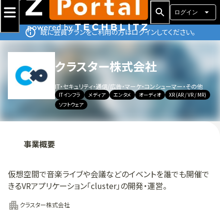
ログイン
既に会員プランをご利用の方はログインしてください。
クラスター株式会社
IT・セキュリティ・通信
/
広告・マーケ・コンシューマー・その他
ITインフラ
メディア
エンタメ
オーディオ
XR (AR / VR / MR)
ソフトウェア
事業概要
仮想空間で音楽ライブや会議などのイベントを誰でも開催で
きるVRアプリケーション「cluster」の開発・運営。
クラスター株式会社