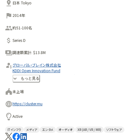
日本 Tokyo
2014年
約51-100名
Series D
調達額累計:
$13.8M
グローバル・ブレイン株式会社
KDDI Open Innovation Fund
31VENTURES-グローバル・ブレイン-グロースI
もっと見る
未上場
https://cluster.mu
Active
ITインフラ
メディア
エンタメ
オーディオ
XR (AR / VR / MR)
ソフトウェア