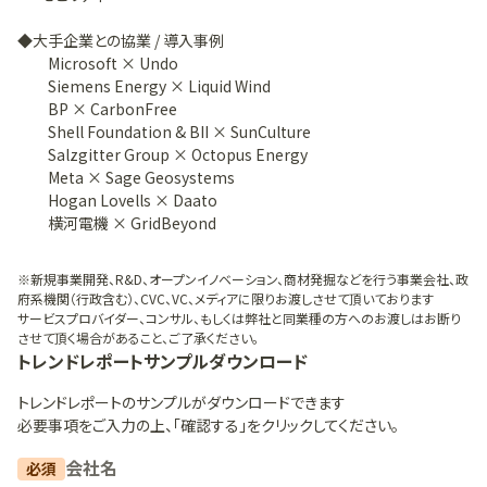
◆大手企業との協業 / 導入事例
Microsoft × Undo
Siemens Energy × Liquid Wind
BP × CarbonFree
Shell Foundation & BII × SunCulture
Salzgitter Group × Octopus Energy
Meta × Sage Geosystems
Hogan Lovells × Daato
横河電機 × GridBeyond
※新規事業開発、R&D、オープンイノベーション、商材発掘などを行う事業会社、政
府系機関（行政含む）、CVC、VC、メディアに限りお渡しさせて頂いております
サービスプロバイダー、コンサル、もしくは弊社と同業種の方へのお渡しはお断り
させて頂く場合があること、ご了承ください。
トレンドレポート
サンプルダウンロード
トレンドレポート
のサンプルがダウンロードできます
必要事項をご入力の上、「確認する」をクリックしてください。
会社名
必須