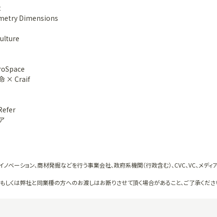
t
try Dimensions
lture
roSpace
× Craif
efer
ア
イノベーション、商材発掘などを行う事業会社、政府系機関（行政含む）、CVC、VC、メディ
、もしくは弊社と同業種の方へのお渡しはお断りさせて頂く場合があること、ご了承くださ