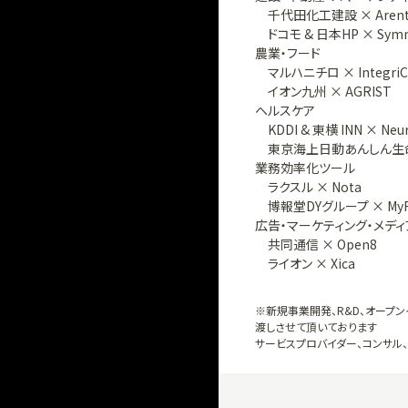
千代田化工建設 × Aren
ドコモ & 日本HP × Symme
農業・フード
マルハニチロ × IntegriCu
イオン九州 × AGRIST
ヘルスケア
KDDI & 東横 INN × Neu
東京海上日動あんしん生命 
業務効率化ツール
ラクスル × Nota
博報堂DYグループ × MyR
広告・マーケティング・メディ
共同通信 × Open8
ライオン × Xica
※新規事業開発、R&D、オープン
渡しさせて頂いております
サービスプロバイダー、コンサル