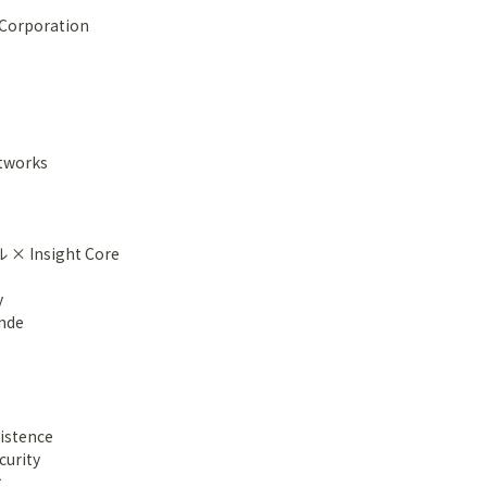
 Corporation
tworks
Insight Core
y
ende
stence
curity
ィ