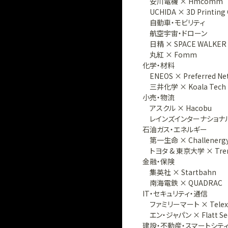
安川電機 × Hmcomm
UCHIDA × 3D Printing
自動車・モビリティ
航空宇宙・ドローン
日精 × SPACE WALKER
丸紅 × Fomm
化学・材料
ENEOS × Preferred Ne
三井化学 × Koala Tech
小売・物流
アスクル × Hacobu
レインズインターナショナル × 
石油ガス・エネルギー
第一生命 × Challenerg
トヨタ & 東京大学 × Tr
金融・保険
集英社 × Startbahn
南海電鉄 × QUADRAC
IT・セキュリティ・通信
ファミリーマート × Telexi
エン・ジャパン × Flatt Se
建設・不動産・スマートシテ