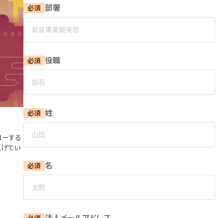
部署
必須
役職
必須
姓
必須
ローする
上げてい
名
必須
法人メールアドレス
必須