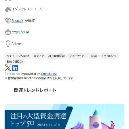
イグジットユニコーン
SpaceX
が買収
https://x.ai
Active
ウェブ・アプリ開発
メディア
AI / 機械学習
ソフトウェア
生成AI
B to B (B2B)
B to C (B2C)
Data partially provided by
Crunchbase
※基本情報はCrunchbaseの最新情報を反映しています
関連トレンドレポート