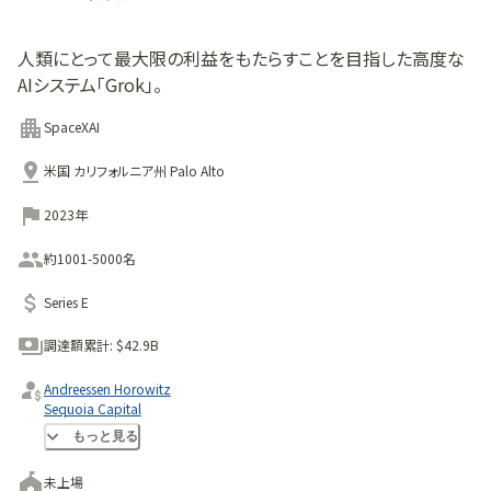
人類にとって最大限の利益をもたらすことを目指した高度な
AIシステム「Grok」。
SpaceXAI
米国 カリフォルニア州 Palo Alto
2023年
約1001-5000名
Series E
調達額累計:
$42.9B
Andreessen Horowitz
Sequoia Capital
Lightspeed Venture Partners
もっと見る
未上場