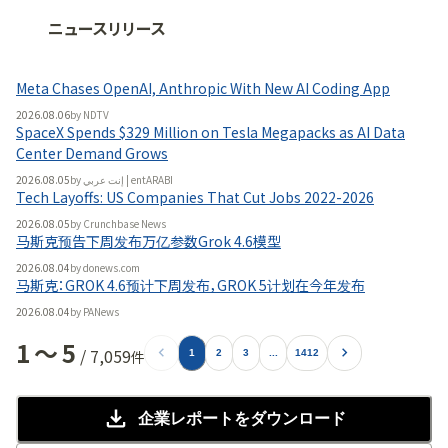
ニュースリリース
法人向け情報プラットフォーム
「
BLITZ Portal
」の有料コンテンツです。
Meta Chases OpenAI, Anthropic With New AI Coding App
無料で使ってみる
2026.08.06
by
NDTV
SpaceX Spends $329 Million on Tesla Megapacks as AI Data
Center Demand Grows
2026.08.05
by
إنت عربي | entARABI
Tech Layoffs: US Companies That Cut Jobs 2022-2026
2026.08.05
by
Crunchbase News
马斯克预告下周发布万亿参数Grok 4.6模型
2026.08.04
by
donews.com
马斯克：GROK 4.6预计下周发布，GROK 5计划在今年发布
2026.08.04
by
PANews
1
〜
5
/
7,059
件
1
2
3
...
1412
企業レポート
をダウンロード