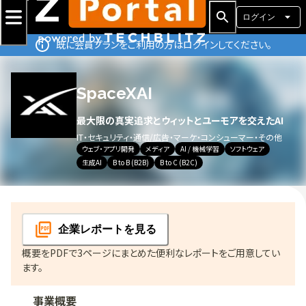
ログイン
既に会員プランをご利用の方はログインしてください。
SpaceXAI
最大限の真実追求とウィットとユーモアを交えたAI
IT・セキュリティ・通信
/
広告・マーケ・コンシューマー・その他
ウェブ・アプリ開発
メディア
AI / 機械学習
ソフトウェア
生成AI
B to B (B2B)
B to C (B2C)
企業レポート
を見る
概要をPDFで3ページにまとめた便利なレポートをご用意してい
ます。
事業概要